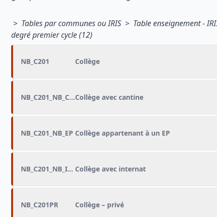
> Tables par communes ou IRIS > Table enseignement - IR
degré premier cycle (12)
NB_C201
Collège
NB_C201_NB_CANT
Collège avec cantine
NB_C201_NB_EP
Collège appartenant à un EP
NB_C201_NB_INT
Collège avec internat
NB_C201PR
Collège – privé