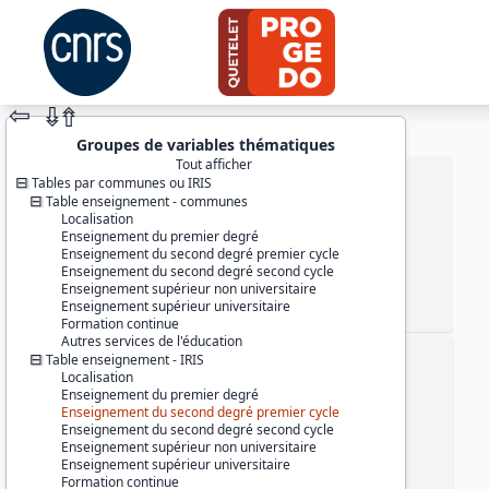
⇦
⇮
⇮
Groupes de variables thématiques
Tout afficher
Tables par communes ou IRIS
Table enseignement - communes
Localisation
Enseignement du premier degré
Enseignement du second degré premier cycle
Enseignement du second degré second cycle
Enseignement supérieur non universitaire
Enseignement supérieur universitaire
JEU DE DONNÉES
Formation continue
Autres services de l'éducation
Table enseignement - IRIS
Identifiants :
Localisation
lil-1483
Enseignement du premier degré
doi:10.13144/lil-1483
Enseignement du second degré premier cycle
Enseignement du second degré second cycle
Thème :
Enseignement supérieur non universitaire
Données localisées
Enseignement supérieur universitaire
Formation continue