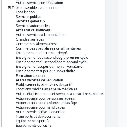
Série :
Base permanente des
Autres services de l'éducation
équipements (BPE)
Table ensemble - communes
Localisation
Couverture géographique :
Services publics
France métropolitaine
Services généraux
Guadeloupe
Services automobiles
Martinique
Artisanat du bâtiment
Guyane
Autres services à la population
La Réunion
Grandes surfaces
Mayotte
Commerces alimentaires
Commerces spécialisés non alimentaires
Producteur :
Enseignement du premier degré
INSEE
Enseignement du second degré premier cycle
Enseignement du second degré second cycle
Diffuseur :
Enseignement supérieur non universitaire
Progedo-Adisp
Enseignement supérieur universitaire
Formation continue
Autres services de l'éducation
Etablissements et services de santé
Fonctions médicales et para-médicales
Autres établissements et services à caractère sanitaire
Action sociale pour personnes âgées
Action sociale pour enfants en bas âge
Action sociale pour handicapés
Autres services d'action sociale
Transports et déplacements
Équipements sportifs
Équipements de loisirs