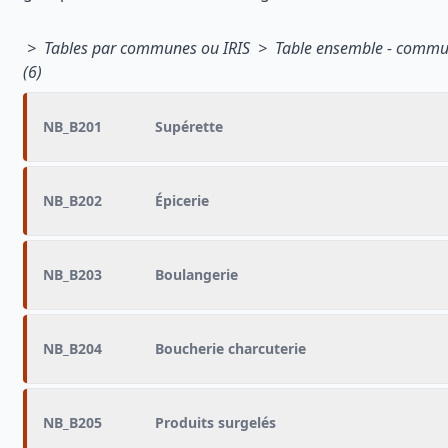
> Tables par communes ou IRIS > Table ensemble - comm
(6)
NB_B201
Supérette
NB_B202
Épicerie
NB_B203
Boulangerie
NB_B204
Boucherie charcuterie
NB_B205
Produits surgelés