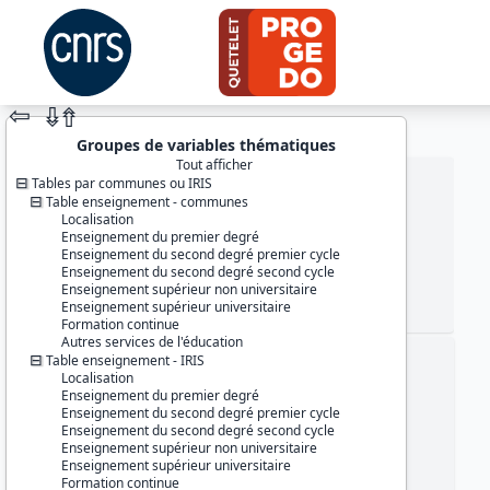
⇦
⇮
⇮
Groupes de variables thématiques
Tout afficher
Tables par communes ou IRIS
Table enseignement - communes
Localisation
Enseignement du premier degré
Enseignement du second degré premier cycle
Enseignement du second degré second cycle
Enseignement supérieur non universitaire
Enseignement supérieur universitaire
JEU DE DONNÉES
Formation continue
Autres services de l'éducation
Table enseignement - IRIS
Identifiants :
Localisation
lil-1483
Enseignement du premier degré
doi:10.13144/lil-1483
Enseignement du second degré premier cycle
Enseignement du second degré second cycle
Thème :
Enseignement supérieur non universitaire
Données localisées
Enseignement supérieur universitaire
Formation continue