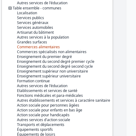
Série :
Base permanente des
Autres services de l'éducation
équipements (BPE)
Table ensemble - communes
Localisation
Couverture géographique :
Services publics
France métropolitaine
Services généraux
Guadeloupe
Services automobiles
Martinique
Artisanat du bâtiment
Guyane
Autres services à la population
La Réunion
Grandes surfaces
Mayotte
Commerces alimentaires
Commerces spécialisés non alimentaires
Producteur :
Enseignement du premier degré
INSEE
Enseignement du second degré premier cycle
Enseignement du second degré second cycle
Diffuseur :
Enseignement supérieur non universitaire
Progedo-Adisp
Enseignement supérieur universitaire
Formation continue
Autres services de l'éducation
Etablissements et services de santé
Fonctions médicales et para-médicales
Autres établissements et services à caractère sanitaire
Action sociale pour personnes âgées
Action sociale pour enfants en bas âge
Action sociale pour handicapés
Autres services d'action sociale
Transports et déplacements
Équipements sportifs
Équipements de loisirs