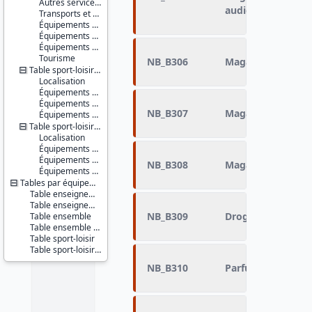
Autres services d'action sociale
audio-vidéo
Transports et déplacements
Équipements sportifs
Équipements de loisirs
Équipements culturels et socioculturels
Tourisme
NB_B306
Magasin de meub
Table sport-loisir - communes
Localisation
Équipements sportifs
Équipements de loisirs
NB_B307
Magasin d'articles
Équipements culturels et socioculturels
Table sport-loisir - IRIS
Localisation
Équipements sportifs
Équipements de loisirs
NB_B308
Magasin de revêt
Équipements culturels et socioculturels
Tables par équipements
Table enseignement
Table enseignement - localisation XY
NB_B309
Droguerie quincail
Table ensemble
Table ensemble - localisation XY
Table sport-loisir
Table sport-loisir - localisation XY
NB_B310
Parfumerie - Cos