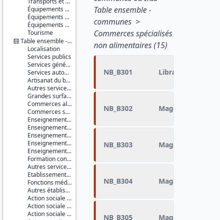
Transports et déplacements
Table ensemble -
Équipements sportifs
Équipements de loisirs
communes >
Équipements culturels et socioculturels
Commerces spécialisés
Tourisme
Table ensemble - IRIS
non alimentaires (15)
Localisation
Services publics
Services généraux
NB_B301
Librairie, papeter
Services automobiles
Artisanat du bâtiment
Autres services à la population
Grandes surfaces
Commerces alimentaires
NB_B302
Magasin de vête
Commerces spécialisés non alimentaires
Enseignement du premier degré
Enseignement du second degré premier cycle
Enseignement du second degré second cycle
Enseignement supérieur non universitaire
NB_B303
Magasin d'équipe
Enseignement supérieur universitaire
Formation continue
Autres services de l'éducation
Etablissements et services de santé
NB_B304
Magasin de chaus
Fonctions médicales et para-médicales
Autres établissements et services à caractère sanitaire
Action sociale pour personnes âgées
Action sociale pour enfants en bas âge
Action sociale pour handicapés
NB_B305
Magasin d'électro