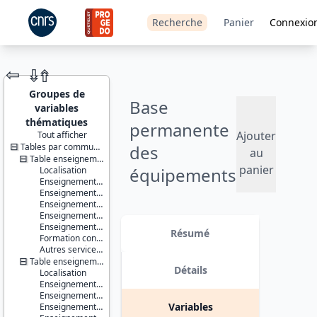
Recherche
Panier
Connexio
⇦
⇮
⇮
Groupes de
Base
variables
thématiques
permanente
Ajouter
Tout afficher
Tables par communes ou IRIS
des
JEU DE
au
DONNÉES
Table enseignement - communes
panier
équipements
Localisation
Enseignement du premier degré
- 2020
Enseignement du second degré premier cycle
Enseignement du second degré second cycle
Enseignement supérieur non universitaire
Identifiants :
Version 1 date : 2021-07-12
Enseignement supérieur universitaire
lil-1483
Résumé
Formation continue
doi:10.13144/lil-
Autres services de l'éducation
1483
Table enseignement - IRIS
Détails
Localisation
Thème :
Enseignement du premier degré
Données
Enseignement du second degré premier cycle
localisées
Variables
Enseignement du second degré second cycle