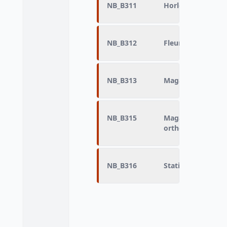
NB_B311
Horlogerie-Bijout
NB_B312
Fleuriste - Jardine
NB_B313
Magasin d'optiqu
NB_B315
Magasin de matéri
orthopédique
NB_B316
Station-service