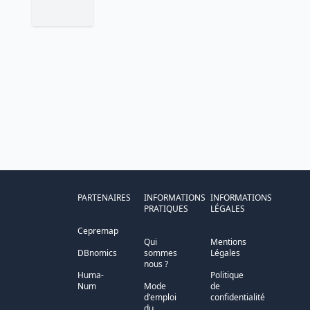
PARTENAIRES
INFORMATIONS
INFORMATIONS
PRATIQUES
LÉGALES
Cepremap
Qui
Mentions
DBnomics
sommes
Légales
nous ?
Huma-
Politique
Num
Mode
de
d'emploi
confidentialité
du