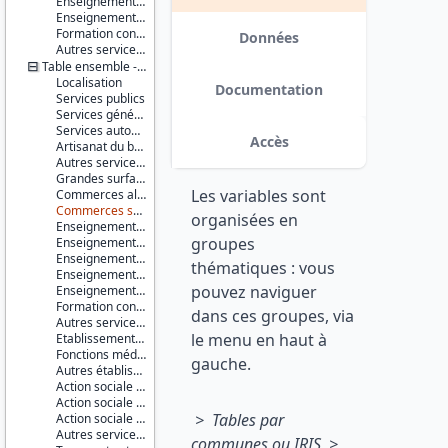
Enseignement supérieur non universitaire
Série :
Enseignement supérieur universitaire
Base
Formation continue
permanente
Données
Autres services de l'éducation
des
Table ensemble - communes
équipements
Localisation
(BPE)
Documentation
Services publics
Services généraux
Couverture
Services automobiles
géographique :
Accès
Artisanat du bâtiment
France
Autres services à la population
métropolitaine
Grandes surfaces
Guadeloupe
Les variables sont
Commerces alimentaires
Martinique
Commerces spécialisés non alimentaires
Guyane
organisées en
Enseignement du premier degré
La
groupes
Enseignement du second degré premier cycle
Réunion
Enseignement du second degré second cycle
Mayotte
thématiques : vous
Enseignement supérieur non universitaire
pouvez naviguer
Enseignement supérieur universitaire
Producteur :
Formation continue
INSEE
dans ces groupes, via
Autres services de l'éducation
le menu en haut à
Etablissements et services de santé
Diffuseur :
Fonctions médicales et para-médicales
Progedo-
gauche.
Autres établissements et services à caractère sanitaire
Adisp
Action sociale pour personnes âgées
Action sociale pour enfants en bas âge
> Tables par
Action sociale pour handicapés
Autres services d'action sociale
communes ou IRIS >