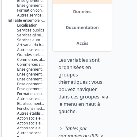
Enseignement supérieur non universitaire
Série :
Enseignement supérieur universitaire
Base
Formation continue
permanente
Données
Autres services de l'éducation
des
Table ensemble - communes
équipements
Localisation
(BPE)
Documentation
Services publics
Services généraux
Couverture
Services automobiles
géographique :
Accès
Artisanat du bâtiment
France
Autres services à la population
métropolitaine
Grandes surfaces
Guadeloupe
Les variables sont
Commerces alimentaires
Martinique
Commerces spécialisés non alimentaires
Guyane
organisées en
Enseignement du premier degré
La
groupes
Enseignement du second degré premier cycle
Réunion
Enseignement du second degré second cycle
Mayotte
thématiques : vous
Enseignement supérieur non universitaire
pouvez naviguer
Enseignement supérieur universitaire
Producteur :
Formation continue
INSEE
dans ces groupes, via
Autres services de l'éducation
le menu en haut à
Etablissements et services de santé
Diffuseur :
Fonctions médicales et para-médicales
Progedo-
gauche.
Autres établissements et services à caractère sanitaire
Adisp
Action sociale pour personnes âgées
Action sociale pour enfants en bas âge
> Tables par
Action sociale pour handicapés
Autres services d'action sociale
communes ou IRIS >