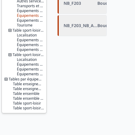
Autres services d'action sociale
NB_F203
Boucle de randon
Transports et déplacements
Équipements sportifs
Équipements de loisirs
Équipements culturels et socioculturels
Tourisme
NB_F203_NB_AIREJEU
Boucle de randonn
Table sport-loisir - communes
Localisation
Équipements sportifs
Équipements de loisirs
Équipements culturels et socioculturels
Table sport-loisir - IRIS
Localisation
Équipements sportifs
Équipements de loisirs
Équipements culturels et socioculturels
Tables par équipements
Table enseignement
Table enseignement - localisation XY
Table ensemble
Table ensemble - localisation XY
Table sport-loisir
Table sport-loisir - localisation XY