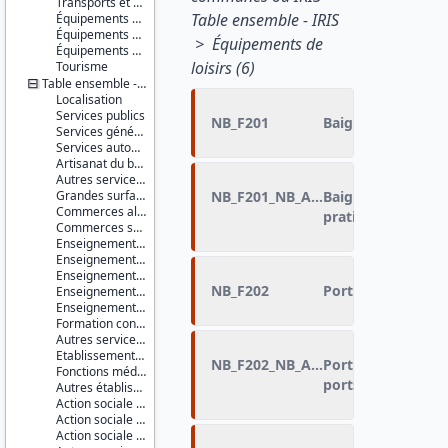
Transports et déplacements
Table ensemble - IRIS
Équipements sportifs
Équipements de loisirs
> Équipements de
Équipements culturels et socioculturels
loisirs (6)
Tourisme
Table ensemble - IRIS
Localisation
Services publics
NB_F201
Baignade aménag
Services généraux
Services automobiles
Artisanat du bâtiment
Autres services à la population
Grandes surfaces
NB_F201_NB_AIREJEU
Baignade aménagé
Commerces alimentaires
pratique
Commerces spécialisés non alimentaires
Enseignement du premier degré
Enseignement du second degré premier cycle
Enseignement du second degré second cycle
NB_F202
Port de plaisance 
Enseignement supérieur non universitaire
Enseignement supérieur universitaire
Formation continue
Autres services de l'éducation
Etablissements et services de santé
NB_F202_NB_AIREJEU
Port de plaisance
Fonctions médicales et para-médicales
ports, de zones
Autres établissements et services à caractère sanitaire
Action sociale pour personnes âgées
Action sociale pour enfants en bas âge
Action sociale pour handicapés