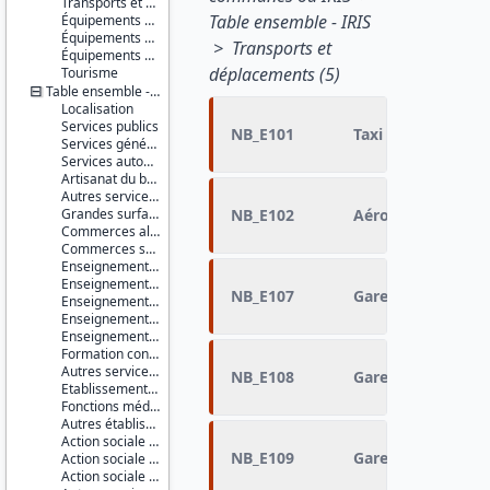
Transports et déplacements
Table ensemble - IRIS
Équipements sportifs
Équipements de loisirs
> Transports et
Équipements culturels et socioculturels
déplacements (5)
Tourisme
Table ensemble - IRIS
Localisation
Services publics
NB_E101
Taxi - VTC
Services généraux
Services automobiles
Artisanat du bâtiment
Autres services à la population
Grandes surfaces
NB_E102
Aéroport
Commerces alimentaires
Commerces spécialisés non alimentaires
Enseignement du premier degré
Enseignement du second degré premier cycle
NB_E107
Gare de voyageurs
Enseignement du second degré second cycle
Enseignement supérieur non universitaire
Enseignement supérieur universitaire
Formation continue
Autres services de l'éducation
NB_E108
Gare de voyageurs
Etablissements et services de santé
Fonctions médicales et para-médicales
Autres établissements et services à caractère sanitaire
Action sociale pour personnes âgées
NB_E109
Gare de voyageurs 
Action sociale pour enfants en bas âge
Action sociale pour handicapés