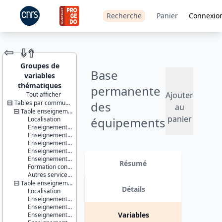
Recherche
Panier
Connexio
⇦
⇮
⇮
Groupes de
Base
variables
thématiques
permanente
Ajouter
Tout afficher
Tables par communes ou IRIS
des
JEU DE
au
DONNÉES
Table enseignement - communes
panier
équipements
Localisation
Enseignement du premier degré
- 2020
Enseignement du second degré premier cycle
Enseignement du second degré second cycle
Enseignement supérieur non universitaire
Identifiants :
Version 1 date : 2021-07-12
Enseignement supérieur universitaire
lil-1483
Résumé
Formation continue
doi:10.13144/lil-
Autres services de l'éducation
1483
Table enseignement - IRIS
Détails
Localisation
Thème :
Enseignement du premier degré
Données
Enseignement du second degré premier cycle
localisées
Variables
Enseignement du second degré second cycle