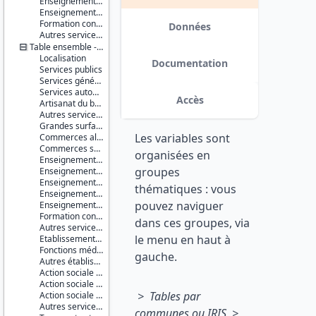
Enseignement supérieur non universitaire
Série :
Enseignement supérieur universitaire
Base
Formation continue
permanente
Données
Autres services de l'éducation
des
Table ensemble - communes
équipements
Localisation
(BPE)
Documentation
Services publics
Services généraux
Couverture
Services automobiles
géographique :
Accès
Artisanat du bâtiment
France
Autres services à la population
métropolitaine
Grandes surfaces
Guadeloupe
Les variables sont
Commerces alimentaires
Martinique
Commerces spécialisés non alimentaires
Guyane
organisées en
Enseignement du premier degré
La
groupes
Enseignement du second degré premier cycle
Réunion
Enseignement du second degré second cycle
Mayotte
thématiques : vous
Enseignement supérieur non universitaire
pouvez naviguer
Enseignement supérieur universitaire
Producteur :
Formation continue
INSEE
dans ces groupes, via
Autres services de l'éducation
le menu en haut à
Etablissements et services de santé
Diffuseur :
Fonctions médicales et para-médicales
Progedo-
gauche.
Autres établissements et services à caractère sanitaire
Adisp
Action sociale pour personnes âgées
Action sociale pour enfants en bas âge
> Tables par
Action sociale pour handicapés
Autres services d'action sociale
communes ou IRIS >