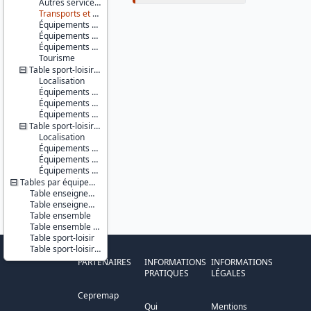
Autres services d'action sociale
Transports et déplacements
Équipements sportifs
Équipements de loisirs
Équipements culturels et socioculturels
Tourisme
Table sport-loisir - communes
Localisation
Équipements sportifs
Équipements de loisirs
Équipements culturels et socioculturels
Table sport-loisir - IRIS
Localisation
Équipements sportifs
Équipements de loisirs
Équipements culturels et socioculturels
Tables par équipements
Table enseignement
Table enseignement - localisation XY
Table ensemble
Table ensemble - localisation XY
Table sport-loisir
Table sport-loisir - localisation XY
PARTENAIRES
INFORMATIONS
INFORMATIONS
PRATIQUES
LÉGALES
Cepremap
Qui
Mentions