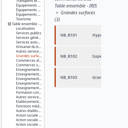
Transports et déplacements
Table ensemble - IRIS
Équipements sportifs
Équipements de loisirs
> Grandes surfaces
Équipements culturels et socioculturels
(3)
Tourisme
Table ensemble - IRIS
Localisation
Services publics
NB_B101
Hypermarché
Services généraux
Services automobiles
Artisanat du bâtiment
Autres services à la population
Grandes surfaces
NB_B102
Supermarché
Commerces alimentaires
Commerces spécialisés non alimentaires
Enseignement du premier degré
Enseignement du second degré premier cycle
NB_B103
Grande surface de
Enseignement du second degré second cycle
Enseignement supérieur non universitaire
Enseignement supérieur universitaire
Formation continue
Autres services de l'éducation
Etablissements et services de santé
Fonctions médicales et para-médicales
Autres établissements et services à caractère sanitaire
Action sociale pour personnes âgées
Action sociale pour enfants en bas âge
Action sociale pour handicapés