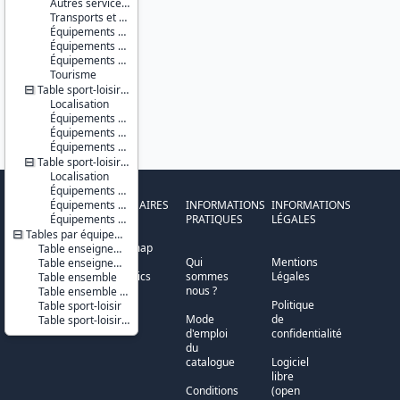
Autres services d'action sociale
Transports et déplacements
Équipements sportifs
Équipements de loisirs
Équipements culturels et socioculturels
Tourisme
Table sport-loisir - communes
Localisation
Équipements sportifs
Équipements de loisirs
Équipements culturels et socioculturels
Table sport-loisir - IRIS
Localisation
Équipements sportifs
PARTENAIRES
Équipements de loisirs
INFORMATIONS
INFORMATIONS
Équipements culturels et socioculturels
PRATIQUES
LÉGALES
Tables par équipements
Cepremap
Table enseignement
Qui
Mentions
Table enseignement - localisation XY
DBnomics
sommes
Légales
Table ensemble
nous ?
Table ensemble - localisation XY
Huma-
Politique
Table sport-loisir
Num
Mode
de
Table sport-loisir - localisation XY
d'emploi
confidentialité
du
catalogue
Logiciel
libre
Conditions
(open