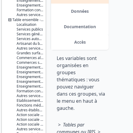
Enseignement supérieur non universitaire
Série :
Enseignement supérieur universitaire
Base
Formation continue
permanente
Données
Autres services de l'éducation
des
Table ensemble - communes
équipements
Localisation
(BPE)
Documentation
Services publics
Services généraux
Couverture
Services automobiles
géographique :
Accès
Artisanat du bâtiment
France
Autres services à la population
métropolitaine
Grandes surfaces
Guadeloupe
Les variables sont
Commerces alimentaires
Martinique
Commerces spécialisés non alimentaires
Guyane
organisées en
Enseignement du premier degré
La
groupes
Enseignement du second degré premier cycle
Réunion
Enseignement du second degré second cycle
Mayotte
thématiques : vous
Enseignement supérieur non universitaire
pouvez naviguer
Enseignement supérieur universitaire
Producteur :
Formation continue
INSEE
dans ces groupes, via
Autres services de l'éducation
le menu en haut à
Etablissements et services de santé
Diffuseur :
Fonctions médicales et para-médicales
Progedo-
gauche.
Autres établissements et services à caractère sanitaire
Adisp
Action sociale pour personnes âgées
Action sociale pour enfants en bas âge
> Tables par
Action sociale pour handicapés
Autres services d'action sociale
communes ou IRIS >