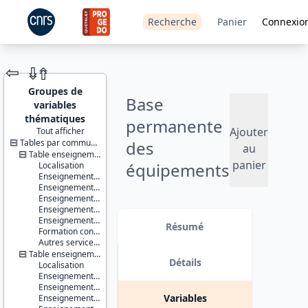
Recherche
Panier
Connexio
⇦
⇮
⇮
Groupes de
Base
variables
thématiques
permanente
Ajouter
Tout afficher
Tables par communes ou IRIS
des
JEU DE
au
DONNÉES
Table enseignement - communes
panier
équipements
Localisation
Enseignement du premier degré
- 2020
Enseignement du second degré premier cycle
Enseignement du second degré second cycle
Enseignement supérieur non universitaire
Identifiants :
Version 1 date : 2021-07-12
Enseignement supérieur universitaire
lil-1483
Résumé
Formation continue
doi:10.13144/lil-
Autres services de l'éducation
1483
Table enseignement - IRIS
Détails
Localisation
Thème :
Enseignement du premier degré
Données
Enseignement du second degré premier cycle
localisées
Variables
Enseignement du second degré second cycle