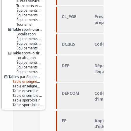
Autres services d'action sociale
Transports et déplacements
Équipements sportifs
Équipements de loisirs
CL_PGE
Présence ou absen
Équipements culturels et socioculturels
préparatoire aux 
Tourisme
Table sport-loisir - communes
Localisation
Équipements sportifs
Équipements de loisirs
DCIRIS
Code commune et 
Équipements culturels et socioculturels
Table sport-loisir - IRIS
Localisation
Équipements sportifs
DEP
Département d'im
Équipements de loisirs
l'équipement
Équipements culturels et socioculturels
Tables par équipements
Table enseignement
Table enseignement - localisation XY
Table ensemble
DEPCOM
Code départemen
Table ensemble - localisation XY
d'implantation de
Table sport-loisir
Table sport-loisir - localisation XY
EP
Appartenance ou n
d'éducation priori