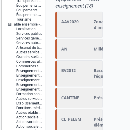
Transports et déplacements
enseignement (18)
Équipements sportifs
Équipements de loisirs
Équipements culturels et socioculturels
Tourisme
AAV2020
Zonage en aire d'a
Table ensemble - IRIS
d'implantation de
Localisation
Services publics
Services généraux
Services automobiles
Artisanat du bâtiment
AN
Millésime de la b
Autres services à la population
Grandes surfaces
Commerces alimentaires
Commerces spécialisés non alimentaires
BV2012
Bassin de vie 201
Enseignement du premier degré
Enseignement du second degré premier cycle
l'équipement
Enseignement du second degré second cycle
Enseignement supérieur non universitaire
Enseignement supérieur universitaire
Formation continue
CANTINE
Présence ou absen
Autres services de l'éducation
Etablissements et services de santé
Fonctions médicales et para-médicales
Autres établissements et services à caractère sanitaire
Action sociale pour personnes âgées
CL_PELEM
Présence ou absen
Action sociale pour enfants en bas âge
élémentaire en éc
Action sociale pour handicapés