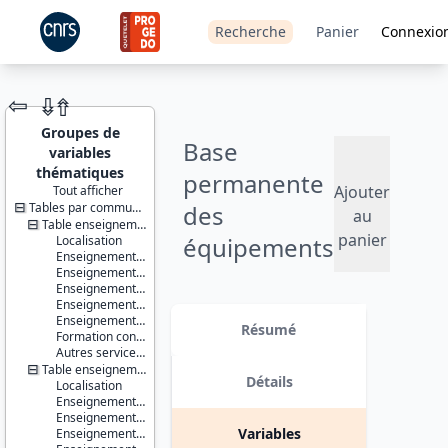
Recherche
Panier
Connexio
⇦
⇮
⇮
Groupes de
Base
variables
thématiques
permanente
Ajouter
Tout afficher
Tables par communes ou IRIS
des
JEU DE
au
DONNÉES
Table enseignement - communes
panier
équipements
Localisation
Enseignement du premier degré
- 2020
Enseignement du second degré premier cycle
Enseignement du second degré second cycle
Enseignement supérieur non universitaire
Identifiants :
Version 1 date : 2021-07-12
Enseignement supérieur universitaire
lil-1483
Résumé
Formation continue
doi:10.13144/lil-
Autres services de l'éducation
1483
Table enseignement - IRIS
Détails
Localisation
Thème :
Enseignement du premier degré
Données
Enseignement du second degré premier cycle
localisées
Variables
Enseignement du second degré second cycle