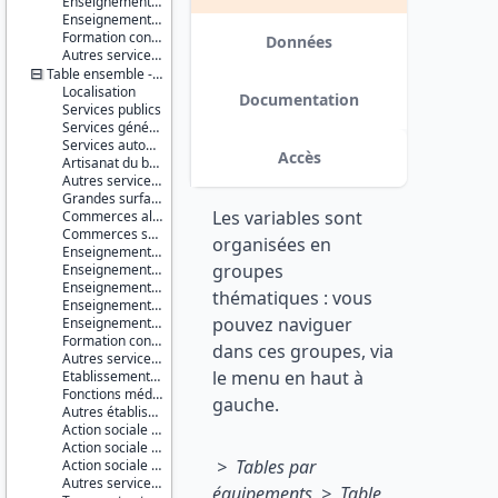
Enseignement supérieur non universitaire
Série :
Enseignement supérieur universitaire
Base
Formation continue
permanente
Données
Autres services de l'éducation
des
Table ensemble - communes
équipements
Localisation
(BPE)
Documentation
Services publics
Services généraux
Couverture
Services automobiles
géographique :
Accès
Artisanat du bâtiment
France
Autres services à la population
métropolitaine
Grandes surfaces
Guadeloupe
Les variables sont
Commerces alimentaires
Martinique
Commerces spécialisés non alimentaires
Guyane
organisées en
Enseignement du premier degré
La
groupes
Enseignement du second degré premier cycle
Réunion
Enseignement du second degré second cycle
Mayotte
thématiques : vous
Enseignement supérieur non universitaire
pouvez naviguer
Enseignement supérieur universitaire
Producteur :
Formation continue
INSEE
dans ces groupes, via
Autres services de l'éducation
le menu en haut à
Etablissements et services de santé
Diffuseur :
Fonctions médicales et para-médicales
Progedo-
gauche.
Autres établissements et services à caractère sanitaire
Adisp
Action sociale pour personnes âgées
Action sociale pour enfants en bas âge
> Tables par
Action sociale pour handicapés
Autres services d'action sociale
équipements > Table