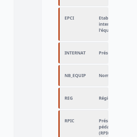
EPCI
Etablissement pub
intercommunal d'
l'équipement
INTERNAT
Présence ou absen
NB_EQUIP
Nombre d'équipe
REG
Région d'implanta
RPIC
Présence ou abse
pédagogique int
(RPIC)