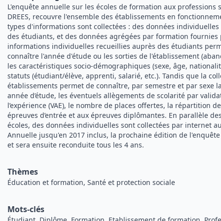
L'enquête annuelle sur les écoles de formation aux professions sa
DREES, recouvre l'ensemble des établissements en fonctionneme
types d'informations sont collectées : des données individuelles
des étudiants, et des données agrégées par formation fournies 
informations individuelles recueillies auprès des étudiants pe
connaître l'année d'étude ou les sorties de l'établissement (aband
les caractéristiques socio-démographiques (sexe, âge, nationalité,
statuts (étudiant/élève, apprenti, salarié, etc.). Tandis que la co
établissements permet de connaître, par semestre et par sexe la 
année d’étude, les éventuels allègements de scolarité par valida
l’expérience (VAE), le nombre de places offertes, la répartition d
épreuves d’entrée et aux épreuves diplômantes. En parallèle d
écoles, des données individuelles sont collectées par internet a
Annuelle jusqu'en 2017 inclus, la prochaine édition de l'enquête
et sera ensuite reconduite tous les 4 ans.
Thèmes
Éducation et formation, Santé et protection sociale
Mots-clés
Étudiant, Diplôme, Formation, Etablissement de formation, Profe