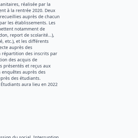
nitaires, réalisée par la
nt à la rentrée 2020. Deux
 recueillies auprès de chacun
par les établissements. Les
rmettent notamment de
on, report de scolarité...),
 etc.), et les différents
llecte auprès des
répartition des inscrits par
tion des acquis de
es présentés et reçus aux
es enquêtes auprès des
uprès des étudiants.
 Étudiants aura lieu en 2022
ssion du social, Interruption