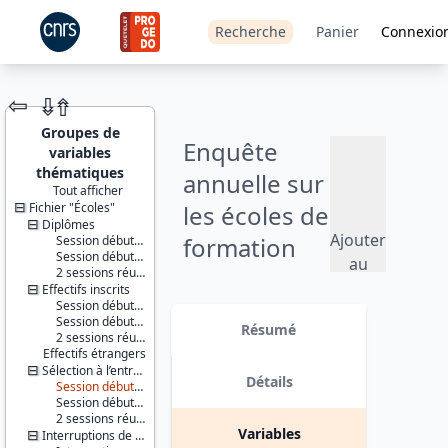
Recherche
Panier
Connexio
⇦
⇮
⇮
Groupes de
Enquête
variables
thématiques
annuelle sur
Tout afficher
Fichier "Écoles"
les écoles de
JEU DE
DONNÉES
Diplômes
Ajouter
formation
Session débutant entre le 1er janvier et le 31 juillet
Session débutant entre le 1er aout et le 31 décembre
au
aux
2 sessions réunies
panier
Effectifs inscrits
professions
Session débutant entre le 1er janvier et le 31 juillet
Identifiants :
Session débutant entre le 1er aout et le 31 décembre
lil-1509
Résumé
sanitaires -
2 sessions réunies
doi:10.13144/lil-
Effectifs étrangers
1509
2020
Sélection à l’entrée
Détails
Session débutant entre le 1er janvier et le 31 juillet
Thèmes :
Session débutant entre le 1er aout et le 31 décembre
Éducation
Version 1 date : 2021-12-21
2 sessions réunies
et
Variables
Interruptions de scolarité
formation