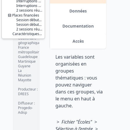
Santé et
Interruptions entre le 1er janvier et le 31 juillet
protection
Interruptions entre le 1er août et le 31 décembre
sociale
2 sessions réunies
Données
Places financées
Série :
Session débutant entre le 1er janvier et le 31 juillet
Enquête
Session débutant entre le 1er aout et le 31 décembre
Documentation
Écoles
2 sessions réunies
Caractéristiques d'enquête
Couverture
Accès
géographique :
France
métropolitaine
Les variables sont
Guadeloupe
Martinique
organisées en
Guyane
groupes
La
Réunion
thématiques : vous
Mayotte
pouvez naviguer
Producteur :
dans ces groupes, via
DREES
le menu en haut à
Diffuseur :
gauche.
Progedo-
Adisp
> Fichier "Écoles" >
Sélection à l’entrée >