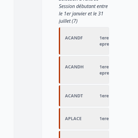
Session débutant entre
le 1er janvier et le 31
juillet (7)
ACANDF
1ere session femm
epreuves
ACANDH
1ere session hom
epreuves
ACANDT
1ere session total
APLACE
1ere session place