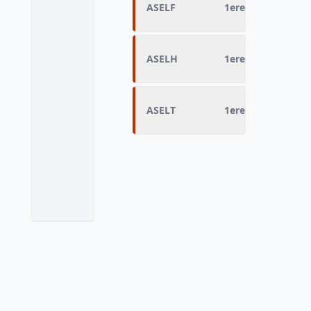
ASELF
1ere session fem
ASELH
1ere session hom
ASELT
1ere session tota