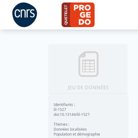
JEU DE DONNÉES
Identifiants
:
lil-1527
doi:10.13144/lil-1527
Thèmes
:
Données localisées
Population et démographie