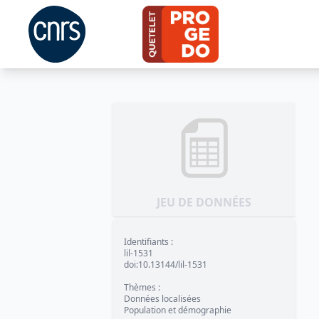
JEU DE DONNÉES
Identifiants
:
lil-1531
doi:10.13144/lil-1531
Thèmes
:
Données localisées
Population et démographie