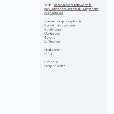
Série
:
Recensement rénové de la
population : fichiers détail - Migrations
résidentielles
Couverture géographique
:
France métropolitaine
Guadeloupe
Martinique
Guyane
La Réunion
Producteur
:
INSEE
Diffuseur
:
Progedo-Adisp