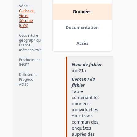
Série
:
Cadre de
Données
Vie et
Sécurité
(CVS)
Documentation
Couverture
géographique
:
Accès
France
métropolitaine
Producteur
:
Nom du fichier
INSEE
ind21a
Diffuseur
:
Contenu du
Progedo-
Adisp
fichier
Table
contenant les
données
individuelles
du « tronc
commun des
enquêtes
auprès des