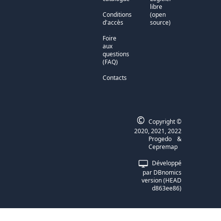
libre
Conditions
(open
d'accès
source)
Foire
aux
questions
(FAQ)
Contacts
©
Copyright ©
2020, 2021, 2022
Progedo
&
Cepremap
Développé
par
DBnomics
version
(
HEAD
d863ee86
)