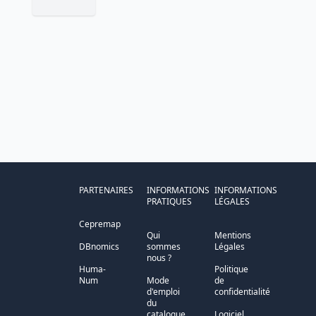
PARTENAIRES
INFORMATIONS
INFORMATIONS
PRATIQUES
LÉGALES
Cepremap
Qui
Mentions
DBnomics
sommes
Légales
nous ?
Huma-
Politique
Num
Mode
de
d'emploi
confidentialité
du
catalogue
Logiciel