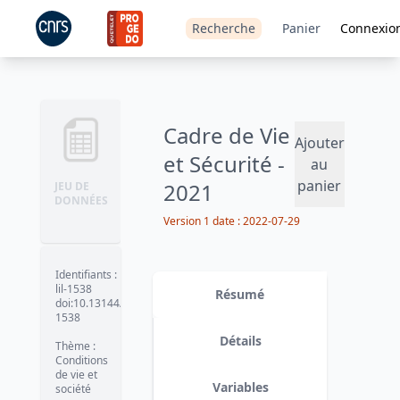
Recherche
Panier
Connexio
Cadre de Vie
Ajouter
et Sécurité -
au
panier
2021
JEU DE
DONNÉES
Version 1
date :
2022-07-29
Identifiants
:
lil-1538
Résumé
doi:10.13144/lil-
1538
Détails
Thème
:
Conditions
de vie et
Variables
société