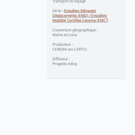
Transport et voyage
Série
:
Enquêtes Ménages
Déplacements (EMD) / Enquêtes
Mobilité Certifiée Cerema (EMC²)
Couverture géographique
:
Maine-et-Loire
Producteur
:
CEREMA (ex-CERTU)
Diffuseur
:
Progedo-Adisp