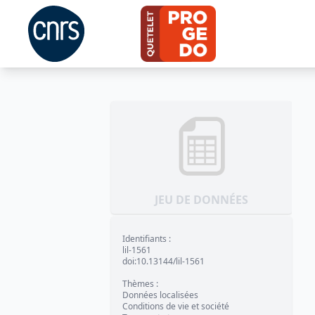
JEU DE DONNÉES
Identifiants
:
lil-1561
doi:10.13144/lil-1561
Thèmes
:
Données localisées
Conditions de vie et société