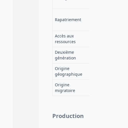
ade1-ac
https://
Rapatriement
ELSST
5/en/pa
b5d4-73
Accès aux
VC
ressources
Adisp
Deuxième
VC
génération
Adisp
Origine
VC
géographique
Adisp
Origine
VC
migratoire
Adisp
Production