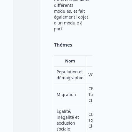
différents
modules, et fait
également l'objet
d'un module à
part.
Thèmes
Nom
Source
Population et
VC Adisp
démographie
CESSDA
https:
Migration
Topic
lang=f
Classification
Égalité,
CESSDA
inégalité et
https:
Topic
exclusion
lang=f
Classification
sociale