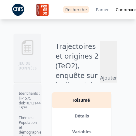
Recherche
Panier
Connexio
Trajectoires
et origines 2
(TeO2),
JEU DE
DONNÉES
enquête sur
Ajouter
la diversité
au
panier
des
Identifiants
:
lil-1575
Résumé
populations
doi:10.13144/lil-
1575
en France -
Détails
Thèmes
:
2019-2020
Population
et
Variables
démographie
Version 3 : modifications apportées