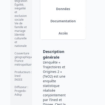
Migration
à la table indiv et corrections de la
Égalité,
documentation associée.
date :
inégalité
Données
2024-09-20
et
exclusion
sociale
Documentation
Vie de
famille et
mariage
Accès
Identité
culturelle
et
nationale
Description
Couverture
générale
géographique
:
France
L’enquête «
métropolitaine
Trajectoires et
Origines 2 »
Producteurs
:
Ined
(TeO2) est une
INSEE
enquête
statistique
Diffuseur
:
réalisée
Progedo-
Adisp
conjointement
par l’Ined et
l’Insee. C’est la