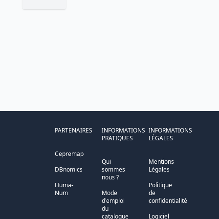
PARTENAIRES
INFORMATIONS
INFORMATIONS
PRATIQUES
LÉGALES
Cepremap
Qui
Mentions
DBnomics
sommes
Légales
nous ?
Huma-
Politique
Num
Mode
de
d'emploi
confidentialité
du
catalogue
Logiciel