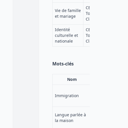
CESSDA
Vie de famille
https:
Topic
et mariage
lang=f
Classification
Identité
CESSDA
https:
culturelle et
Topic
lang=f
nationale
Classification
Mots-clés
Nom
Source
https://
Immigration
ELSST
5/en/pa
8bfe-23
https://
Langue parlée à
ELSST
5/en/pa
la maison
bca9-f7