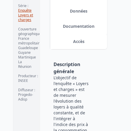
Série
:
Enquête
Données
Loyers et
charges
Documentation
Couverture
géographique
:
France
Accès
métropolitaine
Guadeloupe
Guyane
Martinique
La
Description
Réunion
générale
Producteur
:
L'objectif de
INSEE
l'enquête « Loyers
et charges » est
Diffuseur
:
Progedo-
de mesurer
Adisp
l'évolution des
loyers à qualité
constante, et de
l'intégrer à
l'indice des prix à
la consommation.