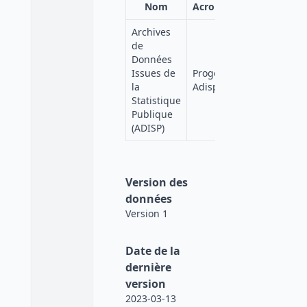
Nom
Acronyme
Affiliation
Archives
de
Données
Quetelet-
Issues de
Progedo-
Progedo
la
Adisp
Diffusion
Statistique
Publique
(ADISP)
Version des
données
Version 1
Date de la
dernière
version
2023-03-13