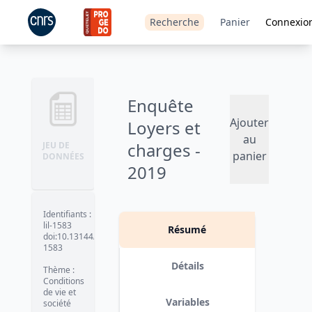
Recherche
Panier
Connexio
Enquête
Ajouter
Loyers et
au
charges -
JEU DE
panier
DONNÉES
2019
Version 1
date :
2023-03-13
Identifiants
:
lil-1583
Résumé
doi:10.13144/lil-
1583
Détails
Thème
:
Conditions
de vie et
Variables
société