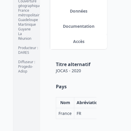
Couverture
géographique
:
France
Données
métropolitaine
Guadeloupe
Martinique
Documentation
Guyane
La
Réunion
Accès
Producteur
:
DARES
Diffuseur
:
Titre alternatif
Progedo-
JOCAS - 2020
Adisp
Pays
Nom
Abréviation
France
FR