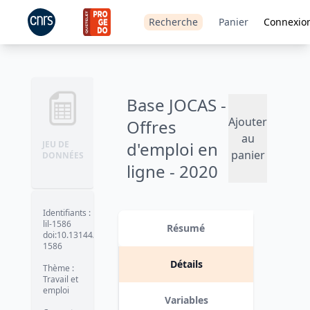
Recherche
Panier
Connexio
Base JOCAS -
Ajouter
Offres
au
d'emploi en
JEU DE
panier
DONNÉES
ligne - 2020
Version 1
date :
2023-03-20
Identifiants
:
lil-1586
Résumé
doi:10.13144/lil-
1586
Détails
Thème
:
Travail et
emploi
Variables