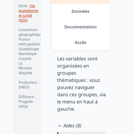
Série :
Vie
quotidienne
Données
et santé
(VQS)
Documentation
Couverture
géographique :
France
Accès
métropolitaine
Guadeloupe
Martinique
Les variables sont
Guyane
La
organisées en
Réunion
groupes
Mayotte
thématiques : vous
Producteur :
pouvez naviguer
DREES
dans ces groupes, via
Diffuseur :
le menu en haut à
Progedo-
Adisp
gauche.
> Aides (8)