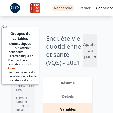
Recherche
Panier
Connexio
⇦
Groupes de
Enquête Vie
variables
thématiques
Ajouter
quotidienne
Tout afficher
au
Identifiants
et santé
JEU DE
panier
Caractéristiques de la personne
DONNÉES
Mini module européen
(VQS) - 2021
Limitations fonctionnelles et restrictions d'activité dans la vie quotidienne
Aides
Version 1 date : 2023-04-14
Reconnaissance du handicap
Variables de collecte
Identifiants :
Indicateurs d'autonomie
lil-1592
Résumé
doi:10.13144/lil-
1592
Détails
Thème :
Santé et
protection
Variables
sociale