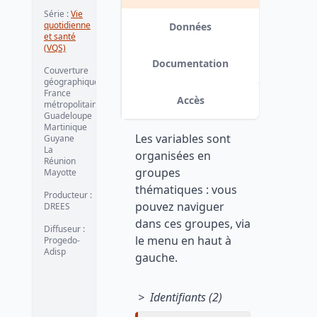
Série :
Vie
quotidienne
Données
et santé
(VQS)
Documentation
Couverture
géographique :
France
Accès
métropolitaine
Guadeloupe
Martinique
Les variables sont
Guyane
La
organisées en
Réunion
groupes
Mayotte
thématiques : vous
Producteur :
pouvez naviguer
DREES
dans ces groupes, via
Diffuseur :
le menu en haut à
Progedo-
Adisp
gauche.
> Identifiants (2)