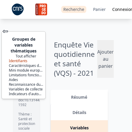
Recherche
Panier
Connexio
⇦
Groupes de
Enquête Vie
variables
thématiques
Ajouter
quotidienne
Tout afficher
au
Identifiants
et santé
JEU DE
panier
Caractéristiques de la personne
DONNÉES
Mini module européen
(VQS) - 2021
Limitations fonctionnelles et restrictions d'activité dans la vie quotidienne
Aides
Version 1 date : 2023-04-14
Reconnaissance du handicap
Variables de collecte
Identifiants :
Indicateurs d'autonomie
lil-1592
Résumé
doi:10.13144/lil-
1592
Détails
Thème :
Santé et
protection
Variables
sociale