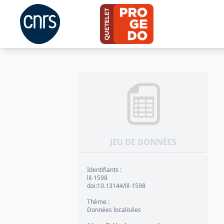
JEU DE DONNÉES
Identifiants
:
lil-1598
doi:10.13144/lil-1598
Thème
:
Données localisées