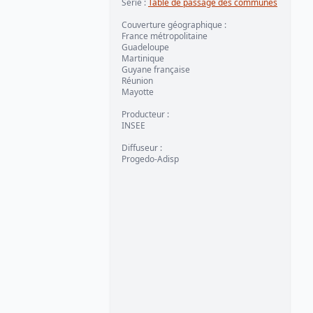
Série
:
Table de passage des communes
Couverture géographique
:
France métropolitaine
Guadeloupe
Martinique
Guyane française
Réunion
Mayotte
Producteur
:
INSEE
Diffuseur
:
Progedo-Adisp