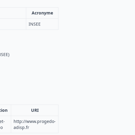
Acronyme
INSEE
NSEE)
tion
URI
et-
http://www.progedo-
do
adisp.fr