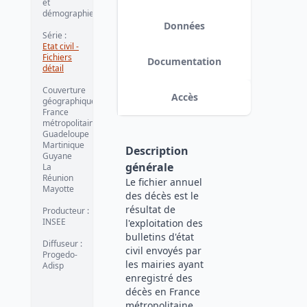
et
démographie
Données
Série
:
Etat civil -
Fichiers
Documentation
détail
Couverture
Accès
géographique
:
France
métropolitaine
Guadeloupe
Martinique
Description
Guyane
générale
La
Réunion
Le fichier annuel
Mayotte
des décès est le
résultat de
Producteur
:
INSEE
l'exploitation des
bulletins d'état
Diffuseur
:
civil envoyés par
Progedo-
les mairies ayant
Adisp
enregistré des
décès en France
métropolitaine,