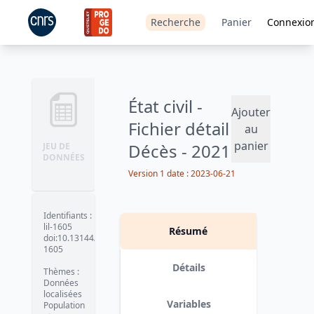
Recherche
Panier
Connexio
État civil -
Ajouter
Fichier détail
au
panier
Décès - 2021
JEU DE
DONNÉES
Version 1
date :
2023-06-21
Identifiants
:
lil-1605
Résumé
doi:10.13144/lil-
1605
Détails
Thèmes
:
Données
localisées
Variables
Population