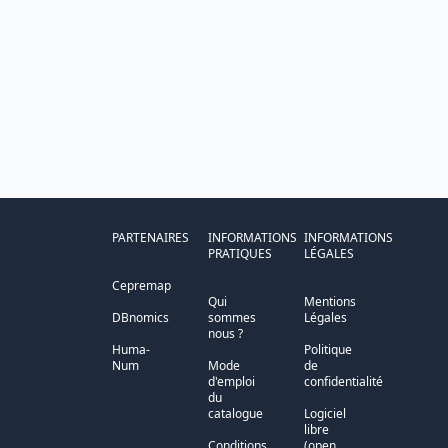
PARTENAIRES
INFORMATIONS
INFORMATIONS
PRATIQUES
LÉGALES
Cepremap
Qui
Mentions
DBnomics
sommes
Légales
nous ?
Huma-
Politique
Num
Mode
de
d'emploi
confidentialité
du
catalogue
Logiciel
libre
Conditions
(open