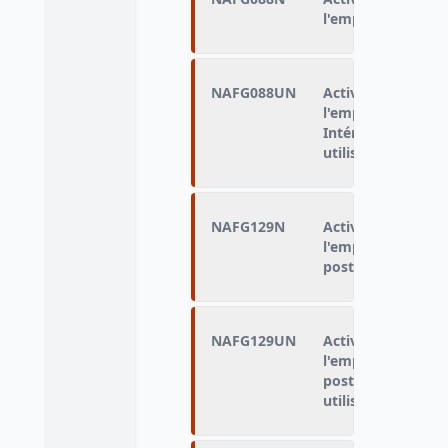
l'emploi principal
NAFG088UN
Activité économiq
l'emploi principal
Intérimaires class
utilisateur
NAFG129N
Activité économiq
l'emploi principa
postes)
NAFG129UN
Activité économiq
l'emploi principa
postes). Intérimai
utilisateur