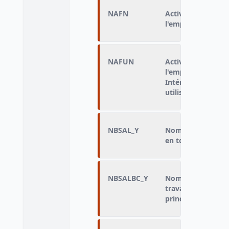
NAFN
Activité économiq
l'emploi principal
NAFUN
Activité économiq
l'emploi principal
Intérimaires class
utilisateur
NBSAL_Y
Nombre détaillé d
en tout dans l'ent
NBSALBC_Y
Nombre regroupé 
travaillent en tou
principal)