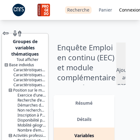
Recherche
Panier
Connexio
⇦
⇮
⇮
Groupes de
Enquête Emploi
variables
thématiques
en continu (EEC)
Tout afficher
Base individus
et module
JEU DE
Ajouter
Caractéristiques individuelles
DONNÉES
Caractéristiques de la personne de référence
complémentaire
au
Caractéristiques du logement
panier
Caractéristiques du ménage
: compétences
Position sur le marché du travail
professionnelles
Exercice d'une activité professionnelle
Identifiants :
Recherche d'emploi
lil-1619b
Résumé
- 2022
Démarches de recherche d'emploi
doi:10.13144/lil-
Non recherche d'emploi
1619b
Inscription à Pôle Emploi
Version 6 : ajout des variables du
Détails
Disponibilité pour travailler
Thèmes :
module complémentaire et révision
Mobilité géographique
Emploi
des pondérations. date : 2025-08-29
Nombre d'emplois
Chômage
Variables
Activités professionnelles