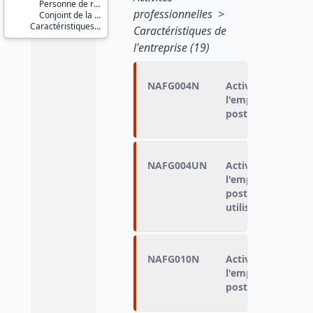
Personne de référence du logement / du ménage
professionnelles >
Conjoint de la personne de référence du logement / du ménage
Caractéristiques d'enquête
Caractéristiques de
l'entreprise (19)
NAFG004N
Activité économiq
l'emploi principa
postes)
NAFG004UN
Activité économiq
l'emploi principa
postes). Intérimai
utilisateur
NAFG010N
Activité économiq
l'emploi principa
postes)