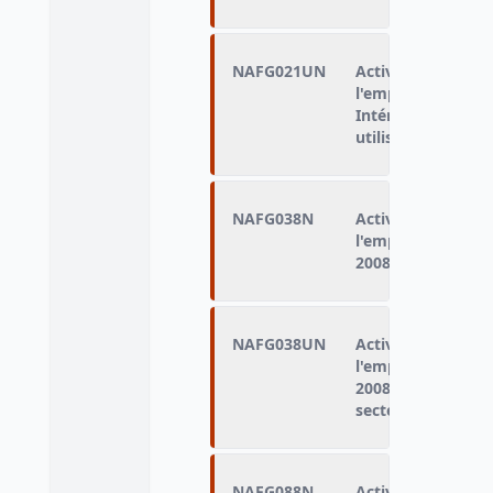
NAFG021UN
Activité économiq
l'emploi principal
Intérimaires class
utilisateur
NAFG038N
Activité économiq
l'emploi principa
2008, 38 postes)
NAFG038UN
Activité économiq
l'emploi principa
2008, 38 postes). 
secteur utilisateu
NAFG088N
Activité économiq