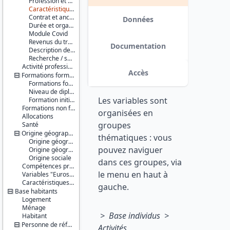
Profession et statut
Série :
Caractéristiques de l'entreprise
Enquête
Contrat et ancienneté dans l’emploi
Emploi /
Données
Durée et organisation du travail
Enquête
Module Covid
Emploi en
Revenus du travail
continu
Documentation
Description de l'emploi secondaire
(EE / EEC)
Recherche / souhait d’une autre activité professionnelle
Activité professionnelle antérieure
Couverture
Accès
Formations formelles
géographique :
Formations formelles suivies
France
Niveau de diplôme le plus élevé
métropolitaine
Les variables sont
Formation initiale
Guadeloupe
Formations non formelles
Martinique
organisées en
Allocations
Guyane
groupes
Santé
française
Origine géographique et sociale
Réunion
thématiques : vous
Origine géographique de la personne
pouvez naviguer
Producteur :
Origine géographique des parents
Origine sociale
INSEE
dans ces groupes, via
Compétences professionnelles (module complémentaire)
le menu en haut à
Diffuseur :
Variables "Eurostat"
Progedo-
Caractéristiques d'enquête (et identifiants, pondérations...)
gauche.
Adisp
Base habitants
Logement
Ménage
> Base individus >
Habitant
Personne de référence du logement / du ménage et son conjoint
Activités