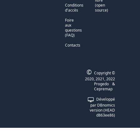
libre
Conditions
(open
d'accès
source)
Foire
aux
questions
(FAQ)
Contacts
©
Copyright ©
2020, 2021, 2022
Progedo
&
Cepremap
Développé
par
DBnomics
version
(
HEAD
d863ee86
)