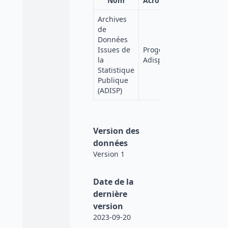
Nom
Acronyme
Affiliation
Archives
de
Données
Quetelet-
Issues de
Progedo-
Progedo-
la
Adisp
Diffusion
Statistique
Publique
(ADISP)
Version des
données
Version 1
Date de la
dernière
version
2023-09-20