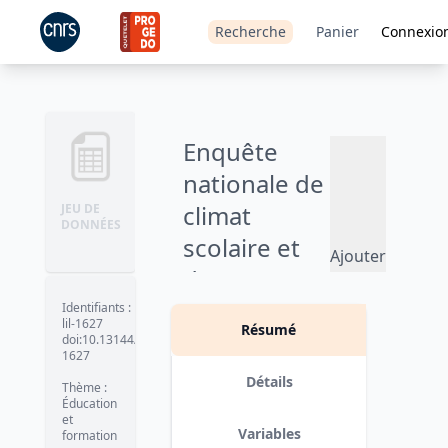
Recherche
Panier
Connexio
Enquête
nationale de
climat
JEU DE
DONNÉES
scolaire et
Ajouter
de
au
panier
victimation
Identifiants
:
lil-1627
Résumé
auprès des
doi:10.13144/lil-
1627
collégiens -
Détails
Thème
:
2022
Éducation
et
Variables
formation
Version 1
date :
2023-09-20