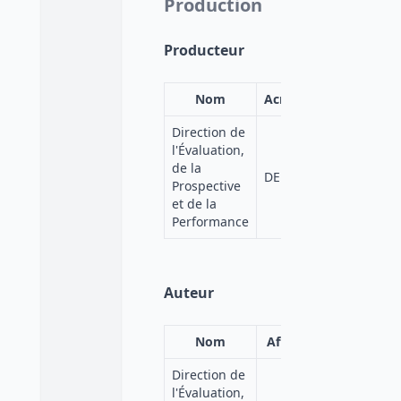
Production
Producteur
Nom
Acronyme
Affiliati
Direction de
l'Évaluation,
Ministère
de la
DEPP
de
Prospective
l'Éducati
et de la
Performance
Auteur
Nom
Affiliation
Direction de
l'Évaluation,