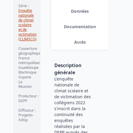
Série
:
Enquête
Données
nationale
de climat
scolaire
Documentation
et de
victimation
(CLIMSCO)
Accès
Couverture
géographique
:
France
métropolitaine
Description
Guadeloupe
générale
Martinique
Guyane
L'enquête
La
nationale de
Réunion
climat scolaire et
Producteur
:
de victimation des
DEPP
collégiens 2022
s'inscrit dans la
Diffuseur
:
continuité des
Progedo-
Adisp
enquêtes
réalisées par la
DEPP auprès des