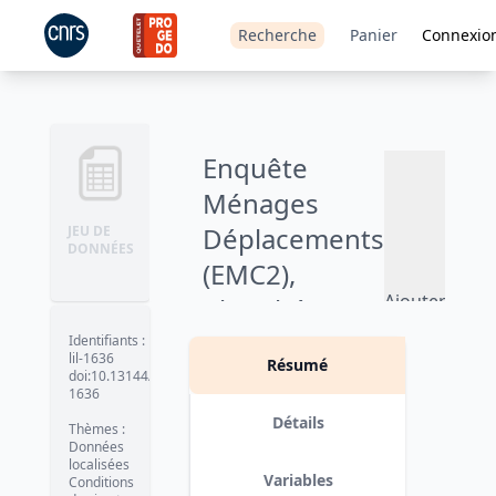
Recherche
Panier
Connexio
Enquête
Ménages
Déplacements
JEU DE
DONNÉES
(EMC2),
Ajouter
Chambéry /
au
Métropole
Identifiants
:
panier
lil-1636
Résumé
Savoie et
doi:10.13144/lil-
1636
Avant-Pays
Détails
Thèmes
:
Savoyard -
Données
localisées
2022
Variables
Conditions