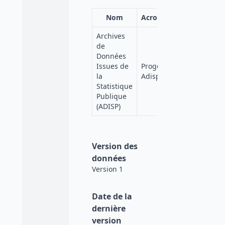
Nom
Acronyme
Affiliation
Archives
de
Données
Quetelet-
Issues de
Progedo-
Progedo-
la
Adisp
Diffusion
Statistique
Publique
(ADISP)
Version des
données
Version 1
Date de la
dernière
version