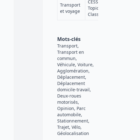
CESSDA
Transport
https://v
Topic
et voyage
lang=fr
Classification
Mots-clés
Transport,
Transport en
commun,
Véhicule, Voiture,
Agglomération,
Déplacement,
Déplacement
domicile-travail,
Deux-roues
motorisés,
Opinion, Parc
automobile,
Stationnement,
Trajet, Vélo,
Géolocalisation