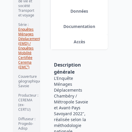
de vie et
société
Version 1
date :
2023-09-29
Transport
Données
et voyage
Série
:
Documentation
Enquêtes
Ménages
Déplacements
Accès
(EMD) /
Enquêtes
Mobilité
Certifiée
Cerema
Description
(EMC²)
générale
Couverture
L'Enquête
géographique
:
Ménages
Savoie
Déplacements
Producteur
:
Chambéry /
CEREMA
Métropole Savoie
(ex-
et Avant-Pays
CERTU)
Savoyard 2022",
Diffuseur
:
réalisée selon la
Progedo-
méthodologie
Adisp
nationale