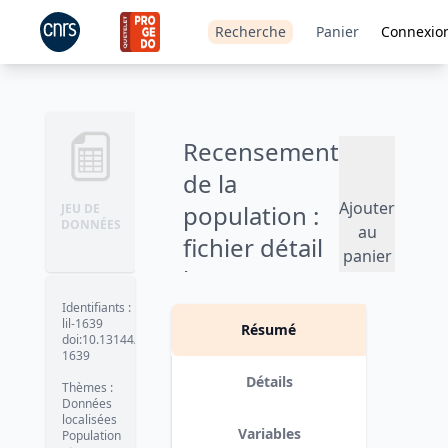
Recherche
Panier
Connexio
Recensement
de la
Ajouter
population :
JEU DE
DONNÉES
au
fichier détail
panier
logements -
2020
Identifiants
:
lil-1639
Résumé
doi:10.13144/lil-
Version 1
date :
2023-10-24
1639
Détails
Thèmes
:
Données
localisées
Variables
Population