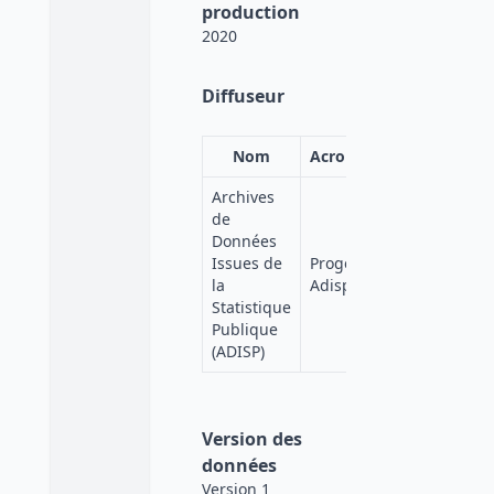
production
2020
Diffuseur
Nom
Acronyme
Affiliation
Archives
de
Données
Quetelet-
Issues de
Progedo-
Progedo-
la
Adisp
Diffusion
Statistique
Publique
(ADISP)
Version des
données
Version 1