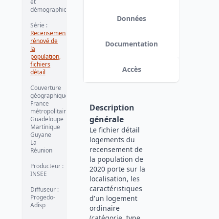
et
démographie
Données
Série
:
Recensement
rénové de
Documentation
la
population,
fichiers
Accès
détail
Couverture
géographique
:
France
Description
métropolitaine
générale
Guadeloupe
Martinique
Le fichier détail
Guyane
logements du
La
recensement de
Réunion
la population de
Producteur
:
2020 porte sur la
INSEE
localisation, les
caractéristiques
Diffuseur
:
Progedo-
d'un logement
Adisp
ordinaire
(catégorie, type