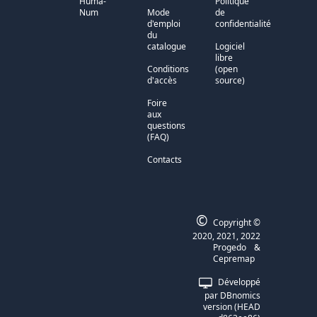
Huma-
Politique
Num
Mode
de
d'emploi
confidentialité
du
catalogue
Logiciel
libre
Conditions
(open
d'accès
source)
Foire
aux
questions
(FAQ)
Contacts
©
Copyright ©
2020, 2021, 2022
Progedo
&
Cepremap
Développé
par
DBnomics
version
(
HEAD