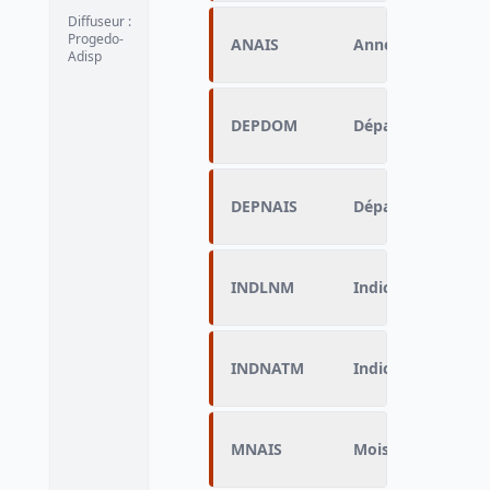
Diffuseur
:
Progedo-
ANAIS
Année de naissanc
Adisp
DEPDOM
Département de d
DEPNAIS
Département de n
INDLNM
Indicateur du lieu
INDNATM
Indicateur de nati
MNAIS
Mois de naissance 