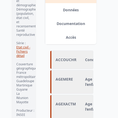
et
démographie
Démographie
Données
(population,
état civil,
et
Documentation
recensement)
Santé
reproductive
Accès
Série
:
Etat civil -
Fichiers
détail
ACCOUCHR
Conditions de l’
Couverture
géographique
:
France
métropolitaine
AGEMERE
Age de la mère da
Guadeloupe
l’enfant
Martinique
Guyane
La
Réunion
Mayotte
AGEXACTM
Age exact de la m
l’enfant
Producteur
:
INSEE