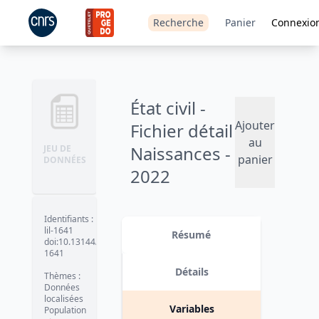
Recherche
Panier
Connexio
État civil -
Ajouter
Fichier détail
au
Naissances -
JEU DE
panier
DONNÉES
2022
Version 1
date :
2023-10-31
Identifiants
:
lil-1641
Résumé
doi:10.13144/lil-
1641
Détails
Thèmes
:
Données
localisées
Variables
Population