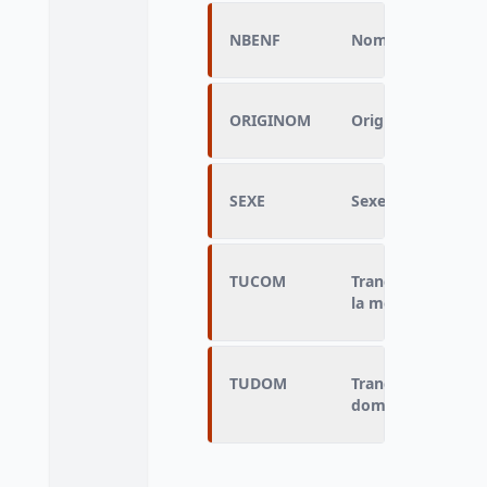
NBENF
Nombre d'enfants
ORIGINOM
Origine du nom de
SEXE
Sexe de l’enfant
TUCOM
Tranche de commu
la mère
TUDOM
Tranche d’unité u
domicile de la mè