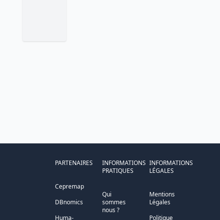
PARTENAIRES
INFORMATIONS
INFORMATIONS
PRATIQUES
LÉGALES
Cepremap
Qui
Mentions
DBnomics
sommes
Légales
nous ?
Huma-
Politique