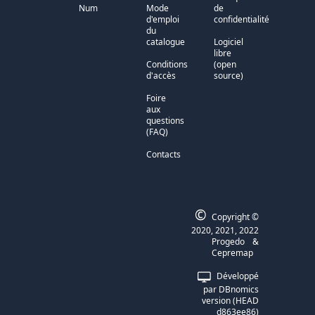
Num
Mode
de
d'emploi
confidentialité
du
catalogue
Logiciel
libre
Conditions
(open
d'accès
source)
Foire
aux
questions
(FAQ)
Contacts
©
Copyright ©
2020, 2021, 2022
Progedo
&
Cepremap
Développé
par
DBnomics
version
(
HEAD
d863ee86
)