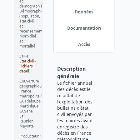
et
démographie
Démographie
Données
(population,
état civil,
et
Documentation
recensement)
Morbidité
et
Accès
mortalité
Série
:
Etat civil -
Fichiers
Description
détail
générale
Couverture
Le fichier annuel
géographique
:
des décès est le
France
résultat de
métropolitaine
Guadeloupe
l'exploitation des
Martinique
bulletins d'état
Guyane
civil envoyés par
La
les mairies ayant
Réunion
Mayotte
enregistré des
décès en France
Producteur
:
métropolitaine,