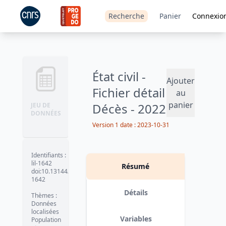
Recherche
Panier
Connexio
État civil -
Ajouter
Fichier détail
au
panier
Décès - 2022
JEU DE
DONNÉES
Version 1
date :
2023-10-31
Identifiants
:
lil-1642
Résumé
doi:10.13144/lil-
1642
Détails
Thèmes
:
Données
localisées
Variables
Population