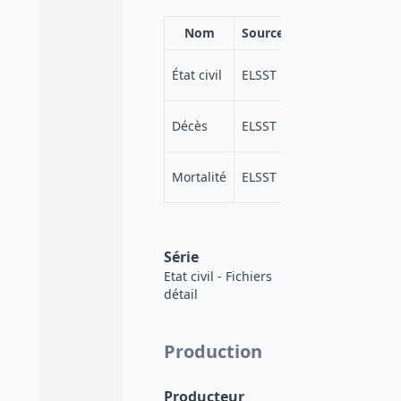
Nom
Source
https://elsst.ce
État civil
ELSST
a676-4190-98e3
https://elsst.ces
Décès
ELSST
4d1f-4787-8c26-
https://elsst.ces
Mortalité
ELSST
a63f-4ff6-a371-
Série
Etat civil - Fichiers
détail
Production
Producteur