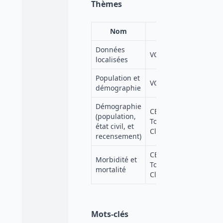
Thèmes
Nom
Source
Données
VC Adisp
localisées
Population et
VC Adisp
démographie
Démographie
CESSDA
(population,
https:
Topic
état civil, et
lang=f
Classification
recensement)
CESSDA
Morbidité et
https:
Topic
mortalité
lang=f
Classification
Mots-clés