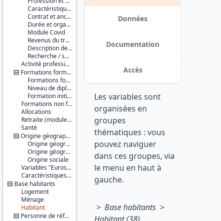
Profession et statut
de travail
Caractéristiques de l'entreprise
Contrat et ancienneté dans l’emploi
Série :
Données
Durée et organisation du travail
Enquête
Module Covid
Emploi /
Revenus du travail
Enquête
Documentation
Description de l'emploi secondaire
Emploi en
Recherche / souhait d’une autre activité professionnelle
continu
Activité professionnelle antérieure
(EE / EEC)
Accès
Formations formelles
Formations formelles suivies
Couverture
Niveau de diplôme le plus élevé
géographique :
Les variables sont
Formation initiale
France
Formations non formelles
métropolitaine
organisées en
Allocations
Guadeloupe
groupes
Retraite (module complémentaire)
Martinique
Santé
Guyane
thématiques : vous
Origine géographique et sociale
française
pouvez naviguer
Réunion
Origine géographique de la personne
Origine géographique des parents
dans ces groupes, via
Origine sociale
Producteur :
le menu en haut à
INSEE
Variables "Eurostat"
Caractéristiques d'enquête (et identifiants, pondérations...)
gauche.
Diffuseur :
Base habitants
Progedo-
Logement
Adisp
Ménage
> Base habitants >
Habitant
Personne de référence du logement / du ménage et son conjoint
Habitant (38)