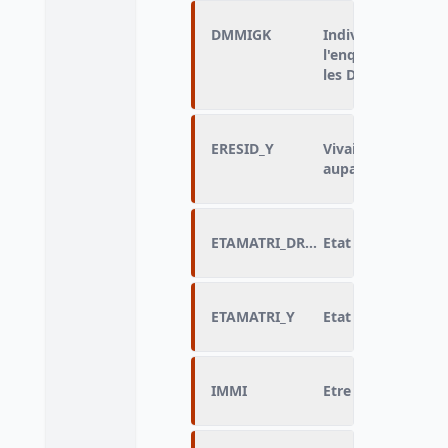
DMMIGK
Individu né hors 
l'enquête, pour l
les DOM
ERESID_Y
Vivait dans le lo
auparavant
ETAMATRI_DRAP_Y
Etat matrimonial 
ETAMATRI_Y
Etat matrimonial
IMMI
Etre immigré