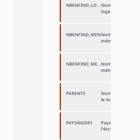
NBENFIND_LOGCHAMP
Nombre d'enfants 
logement et dans
NBENFIND_MEN
Nombre d'enfants 
ménage)
NBENFIND_MENAMF
Nombre d'enfants 
ménage) - au sens
PARENTS
Nombre de parents
le logement (y co
PAYSNAISR1
Pays de naissance
l'étranger (regro