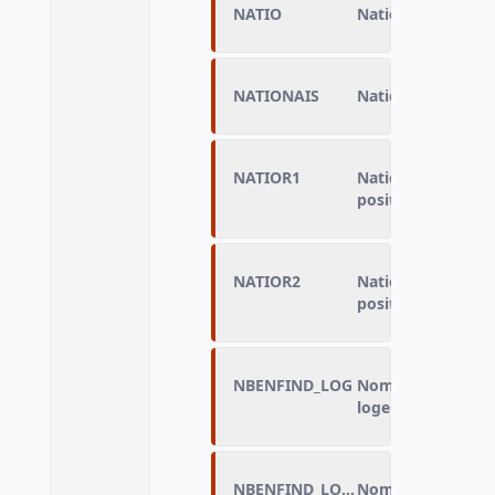
NATIO
Nationalité franç
NATIONAIS
Nationalité à la n
NATIOR1
Nationalité étran
position)
NATIOR2
Nationalité étran
positions)
NBENFIND_LOG
Nombre d'enfants 
logement)
NBENFIND_LOG_A
Nombre d'enfants 