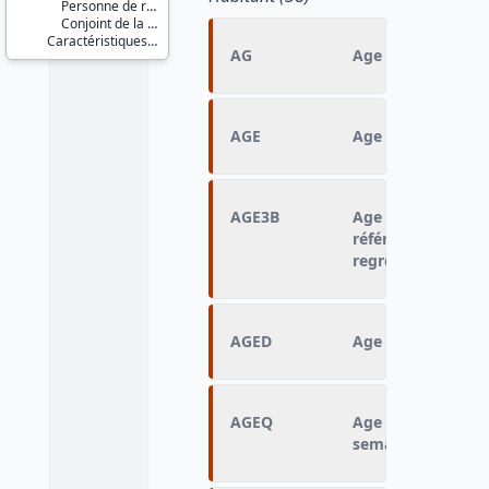
Personne de référence du logement / du ménage
Conjoint de la personne de référence du logement / du ménage
Caractéristiques d'enquête
AG
Age en années ré
AGE
Age à la fin de la
AGE3B
Age au dernier jo
référence (3 post
regroupement)
AGED
Age en tranche d
AGEQ
Age quinquennal a
semaine de référ