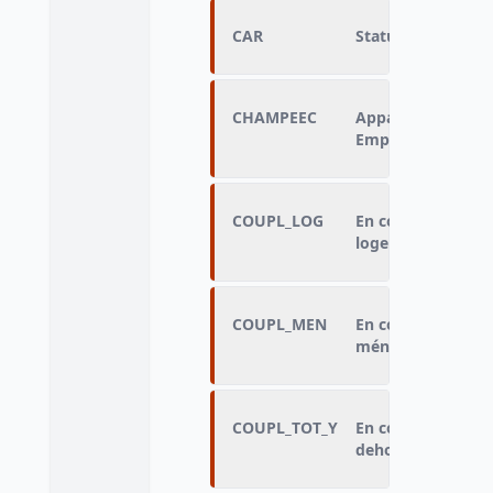
CAR
Statut de multiré
CHAMPEEC
Appartenance au 
Emploi, selon l'âg
COUPL_LOG
En couple avec qu
logement
COUPL_MEN
En couple avec qu
ménage
COUPL_TOT_Y
En couple avec qu
dehors du logeme