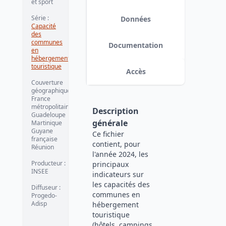
et sport
Série
:
Données
Capacité
des
communes
Documentation
en
hébergement
touristique
Accès
Couverture
géographique
:
France
métropolitaine
Description
Guadeloupe
générale
Martinique
Guyane
Ce fichier
française
contient, pour
Réunion
l'année 2024, les
Producteur
:
principaux
INSEE
indicateurs sur
les capacités des
Diffuseur
:
communes en
Progedo-
Adisp
hébergement
touristique
(hôtels, campings