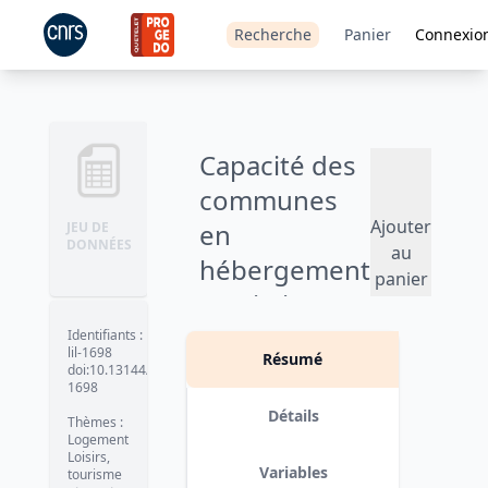
Recherche
Panier
Connexio
Capacité des
communes
Ajouter
en
JEU DE
DONNÉES
au
hébergement
panier
touristique -
2024
Identifiants
:
lil-1698
Résumé
doi:10.13144/lil-
Version 1.
date :
2024-07-11
1698
Détails
Thèmes
:
Logement
Loisirs,
Variables
tourisme