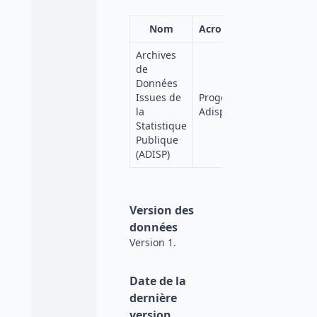
Nom
Acronyme
Affiliation
Archives
de
Données
Issues de
Progedo-
Quetelet-
la
Adisp
Progedo
Statistique
Publique
(ADISP)
Version des
données
Version 1.
Date de la
dernière
version