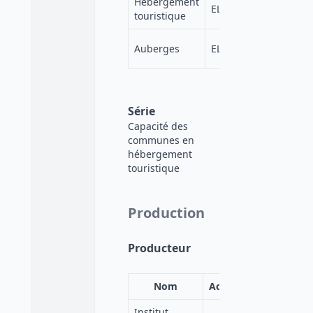
Hébergement
https://elss
ELSST
touristique
cdab-4494-
https://elss
Auberges
ELSST
42bd-4f13-
Série
Capacité des
communes en
hébergement
touristique
Production
Producteur
Nom
Acronyme
Institut