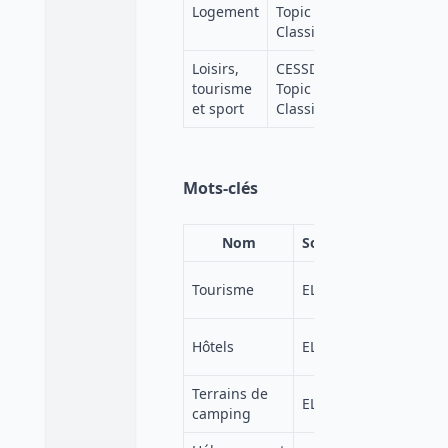
https://v
Logement
Topic
lang=fr
Classification
Loisirs,
CESSDA
https://v
tourisme
Topic
lang=fr
et sport
Classification
Mots-clés
Nom
Source
https://elss
Tourisme
ELSST
0019-4df4-a
https://elss
Hôtels
ELSST
be42-4858-
Terrains de
https://elss
ELSST
camping
603a-4725-