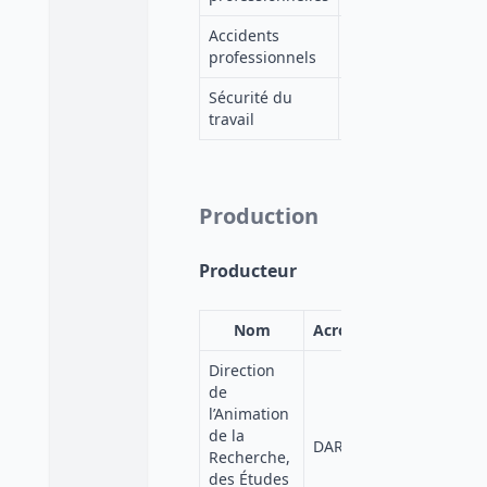
Accidents
https://e
ELSST
professionnels
9517-4b2
Sécurité du
https://e
ELSST
travail
5faf-4ed
Production
Producteur
Nom
Acronyme
Affiliation
Direction
de
l’Animation
Ministère
de la
du Travail
DARES
Recherche,
et de
des Études
l'Emploi