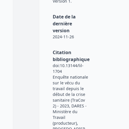
Version 1.
Date de la
dernière
version
2024-11-26
Citation
bibliographique
doi:10.13144/lil-
1704
Enquête nationale
sur le vécu du
travail depuis le
début de la crise
sanitaire (TraCov
2) - 2023, DARES -
Ministère du
Travail
(producteur),
PROGEDO-ADISP