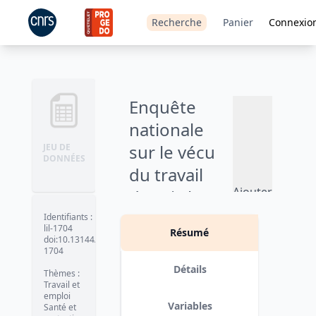
Recherche
Panier
Connexio
Enquête
nationale
sur le vécu
JEU DE
DONNÉES
du travail
Ajouter
depuis le
au
début de la
Identifiants
:
panier
lil-1704
Résumé
crise
doi:10.13144/lil-
1704
sanitaire
Détails
Thèmes
:
(TraCov 2) -
Travail et
emploi
2023
Variables
Santé et