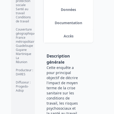
protection
sociale
Version 1.
date :
2024-11-26
Santé au
Données
travail
Conditions
de travail
Documentation
Couverture
géographique
:
Accès
France
métropolitaine
Guadeloupe
Guyane
Martinique
Description
La
générale
Réunion
Cette enquête a
Producteur
:
pour principal
DARES
objectif de décrire
Diffuseur
:
l'impact de moyen
Progedo-
terme de la crise
Adisp
sanitaire sur les
conditions de
travail, les risques
psychosociaux et
la santé au travail