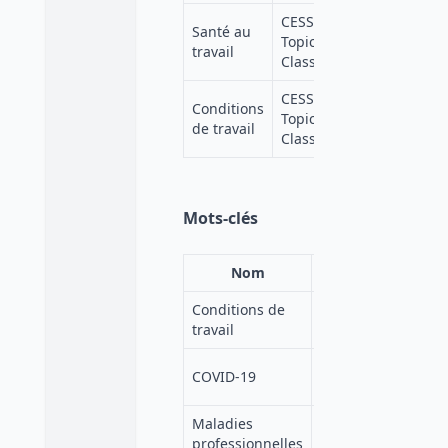
CESSDA
Santé au
https://v
Topic
travail
lang=fr
Classification
CESSDA
Conditions
https://v
Topic
de travail
lang=fr
Classification
Mots-clés
Nom
Source
Conditions de
https://e
ELSST
travail
2fe1-43e
https://e
COVID-19
ELSST
ff7b-4b4
Maladies
https://e
ELSST
professionnelles
e5b5-489