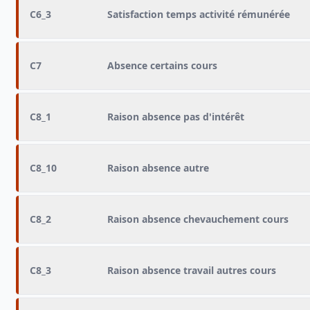
C6_3
Satisfaction temps activité rémunérée
C7
Absence certains cours
C8_1
Raison absence pas d'intérêt
C8_10
Raison absence autre
C8_2
Raison absence chevauchement cours
C8_3
Raison absence travail autres cours