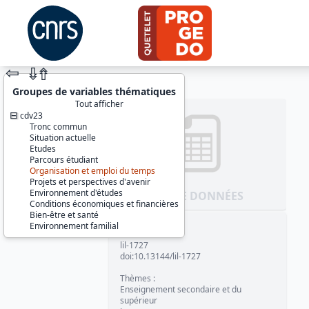
⇦
⇮
⇮
Groupes de variables thématiques
Tout afficher
cdv23
Tronc commun
Situation actuelle
Etudes
Parcours étudiant
Organisation et emploi du temps
Projets et perspectives d'avenir
Environnement d'études
JEU DE DONNÉES
Conditions économiques et financières
Bien-être et santé
Environnement familial
Identifiants :
lil-1727
doi:10.13144/lil-1727
Thèmes :
Enseignement secondaire et du
supérieur