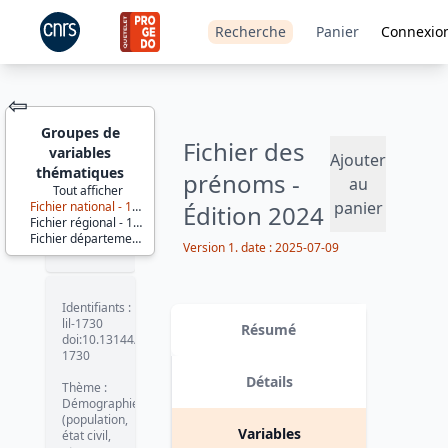
Recherche
Panier
Connexio
⇦
Groupes de
Fichier des
variables
Ajouter
thématiques
prénoms -
au
Tout afficher
panier
Fichier national - 1900-2024
Édition 2024
JEU DE
Fichier régional - 1900-2024
DONNÉES
Fichier départemental - 1900-2024
Version 1. date : 2025-07-09
Identifiants :
lil-1730
Résumé
doi:10.13144/lil-
1730
Détails
Thème :
Démographie
(population,
Variables
état civil,