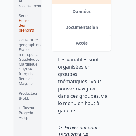
et
recensement)
Données
Série :
Fichier
des
Documentation
prénoms
Couverture
Accès
géographique :
France
métropolitaine
Les variables sont
Guadeloupe
Martinique
organisées en
Guyane
groupes
française
Réunion
thématiques : vous
Mayotte
pouvez naviguer
Producteur :
dans ces groupes, via
INSEE
le menu en haut à
Diffuseur :
gauche.
Progedo-
Adisp
> Fichier national -
1900-2024 (4)