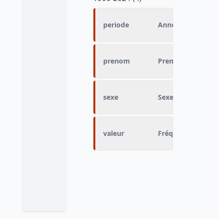
periode
Année de naissan
prenom
Premier prénom
sexe
Sexe
valeur
Fréquence