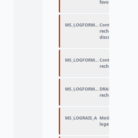
favorables
MS_LOGFORME_D
Contexte des disc
recherche de log
discriminatoires
MS_LOGFORME_E
Contexte des disc
recherche de loge
MS_LOGFORME_FLAG
DRAP_Contexte des
recherche de log
MS_LOGRAIS_A
Motif de discrimi
logement : Age