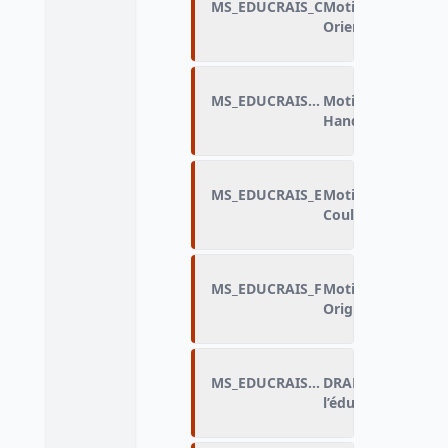
MS_EDUCRAIS_C
Motif de discrimin
Orientation sexue
MS_EDUCRAIS_D
Motif de discrimin
Handicap ou prob
MS_EDUCRAIS_E
Motif de discrimin
Couleur de peau 
MS_EDUCRAIS_F
Motif de discrimin
Origine étrangère
MS_EDUCRAIS_FLAG
DRAP_Motif de di
l’éducation