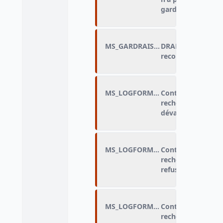
garde
MS_GARDRAIS_DRAP
DRAP_Motif princi
recours à plus de
MS_LOGFORME_A
Contexte des disc
recherche de loge
dévalorisé ou insu
MS_LOGFORME_B
Contexte des disc
recherche de loge
refusé
MS_LOGFORME_C
Contexte des disc
recherche de log