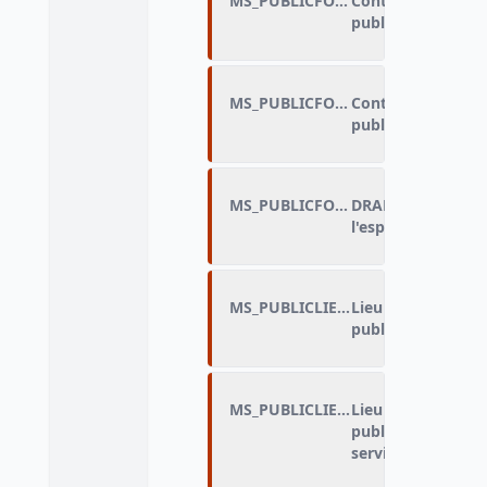
MS_PUBLICFORME_D
Contexte des disc
public : traitemen
MS_PUBLICFORME_E
Contexte des disc
public : espace n
MS_PUBLICFORME_FLAG
DRAP_Contexte de
l'espace public
MS_PUBLICLIEU_A
Lieu des discrimin
public : magasin
MS_PUBLICLIEU_B
Lieu des discrimin
public : restauran
services