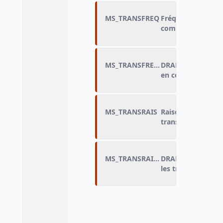
MS_TRANSFREQ
Fréquence d'utili
communs
MS_TRANSFREQ_DRAP
DRAP_Fréquence d'
en communs
MS_TRANSRAIS
Raison principale 
transports en c
MS_TRANSRAIS_DRAP
DRAP_Raison princ
les transports e