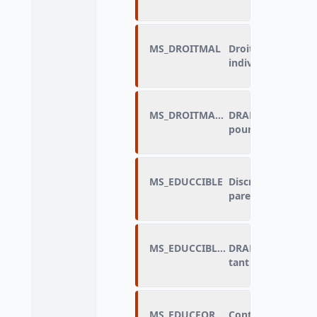
MS_DROITMAL
Droit au congé ma
individus en empl
MS_DROITMAL_DRAP
DRAP_Droit au co
pour les individu
MS_EDUCCIBLE
Discriminations d
parent ou élève
MS_EDUCCIBLE_DRAP
DRAP_Discriminatio
tant que parent o
MS_EDUCFORME_A
Contexte des disc