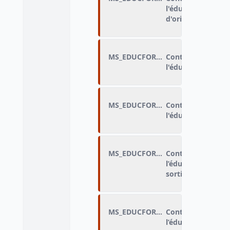
l'éducation : déci
d'orientation
MS_EDUCFORME_B
Contexte des disc
l'éducation : not
MS_EDUCFORME_C
Contexte des disc
l'éducation : san
MS_EDUCFORME_D
Contexte des disc
l’éducation : accè
sorties scolaires
MS_EDUCFORME_E
Contexte des disc
l’éducation : éch