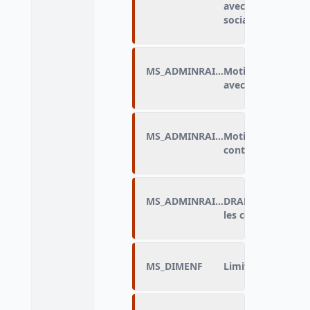
avec l’administration : Origine ou milieu
social
MS_ADMINRAIS_I
Motif de discrimi
avec l’administrat
MS_ADMINRAISP
Motif principal de
contacts avec l’ad
MS_ADMINRAISP_DRAP
DRAP_Motif princi
les contacts avec 
MS_DIMENF
Limitations dans l