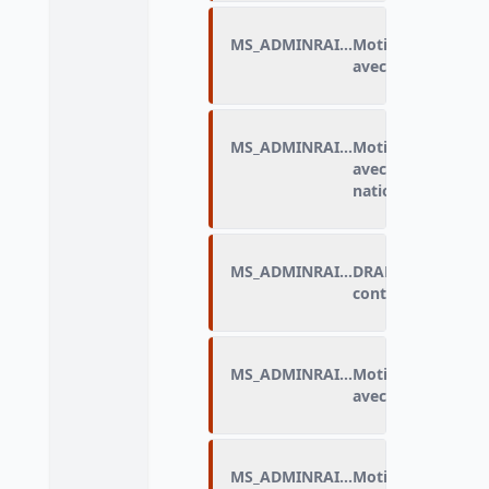
MS_ADMINRAIS_E
Motif de discrimi
avec l’adminis
MS_ADMINRAIS_F
Motif de discrimi
avec l’administration : Origine étrangères ou
nationalité
MS_ADMINRAIS_FLAG
DRAP_Motif de dis
contacts avec l’ad
MS_ADMINRAIS_G
Motif de discrimi
avec l’administr
MS_ADMINRAIS_H
Motif de discrimi