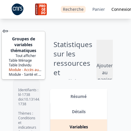
Recherche
Panier
Connexio
⇦
Groupes de
Statistiques
variables
thématiques
sur les
Tout afficher
Table Ménage
ressources
JEU DE
Ajouter
Table Individu
DONNÉES
Module - Accès aux service
et
au
Module - Santé et privations des enfants
panier
conditions
de vie (SRCV)
Identifiants :
lil-1738
Résumé
- 2024
doi:10.13144/lil-
1738
Version 1. date : 2025-10-16
Détails
Thèmes :
Conditions
et
Variables
indicateurs