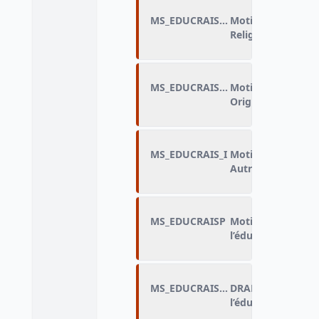
MS_EDUCRAIS_G
Motif de discrimin
Religion (=PC350)
MS_EDUCRAIS_H
Motif de discrimin
Origine ou milieu 
MS_EDUCRAIS_I
Motif de discrimin
Autre (=PC350)
MS_EDUCRAISP
Motif principal de
l’éducation
MS_EDUCRAISP_DRAP
DRAP_Motif princi
l’éducation