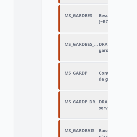
MS_GARDBES
Besoin de d'avant
(=RC380)
MS_GARDBES_DRAP
DRAP_Besoin de d'
garde (=RC380)
MS_GARDP
Contribution du m
de garde (=RC370)
MS_GARDP_DRAP
DRAP_Contributio
service de garde
MS_GARDRAIS
Raison principale
n'a pas d'avantag