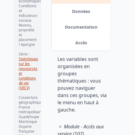
économiques
Conditions
et
Données
indicateurs
sociaux
Revenu,
Documentation
propriété
et
placement
Accès
/ épargne
Série :
Les variables sont
Statistiques
sur les
organisées en
ressources
groupes
et
conditions
thématiques : vous
de vie
pouvez naviguer
(SRCV)
dans ces groupes, via
Couverture
le menu en haut à
géographique :
France
gauche.
métropolitaine
Guadeloupe
Martinique
> Module - Accès aux
Guyane
française
service (107)