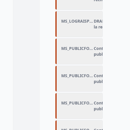
MS_LOGRAISP_DRAP
DRAP_Motif princi
la recherche de l
MS_PUBLICFORME_A
Contexte des disc
public : senti jugé
MS_PUBLICFORME_B
Contexte des disc
public : soupçonn
MS_PUBLICFORME_C
Contexte des disc
public : senti en i