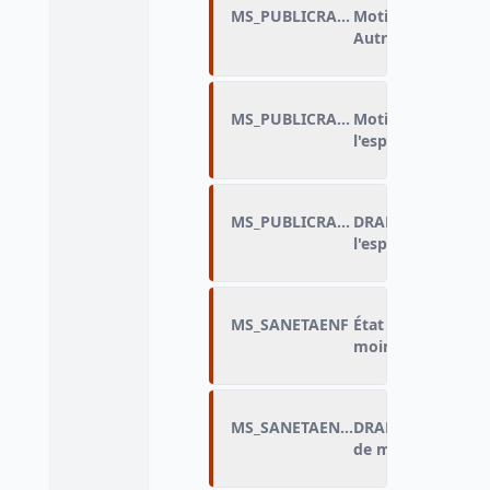
MS_PUBLICRAIS_I
Motif de discrimin
Autre
MS_PUBLICRAISP
Motif principal de
l'espace public
MS_PUBLICRAISP_DRAP
DRAP_Motif princi
l'espace public
MS_SANETAENF
État de santé en g
moins de 16 ans
MS_SANETAENF_DRAP
DRAP_État de sant
de moins de 16 a