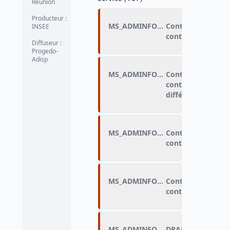
Réunion
Producteur :
MS_ADMINFORME_A
Contexte des disc
INSEE
contacts avec l’ad
Diffuseur :
Progedo-
Adisp
MS_ADMINFORME_B
Contexte des disc
contacts avec l’administr
différencié
MS_ADMINFORME_C
Contexte des disc
contacts avec l’ad
MS_ADMINFORME_D
Contexte des disc
contacts avec l’ad
MS_ADMINFORME_FLAG
DRAP_Contexte des