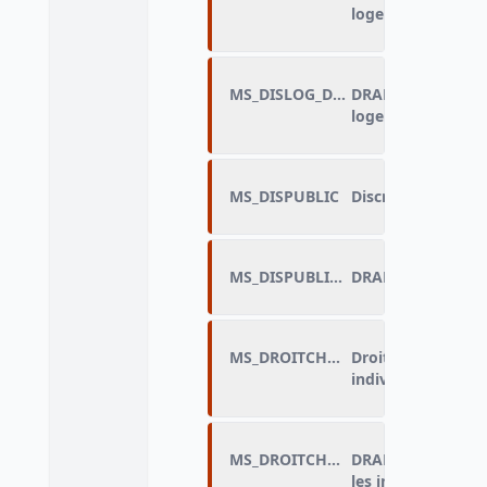
logement
MS_DISLOG_DRAP
DRAP_Discriminati
logement
MS_DISPUBLIC
Discriminations da
MS_DISPUBLIC_DRAP
DRAP_Discriminati
MS_DROITCHOM
Droit aux allocat
individus en empl
MS_DROITCHOM_DRAP
DRAP_Droit aux a
les individus en e