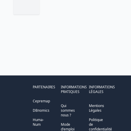
PARTENAIRES
INFORMATIONS
INFORMATIONS
PRATIQUES
LÉGALES
Cepremap
Qui
Mentions
DBnomics
sommes
Légales
nous ?
Huma-
Politique
Num
Mode
de
d'emploi
confidentialité