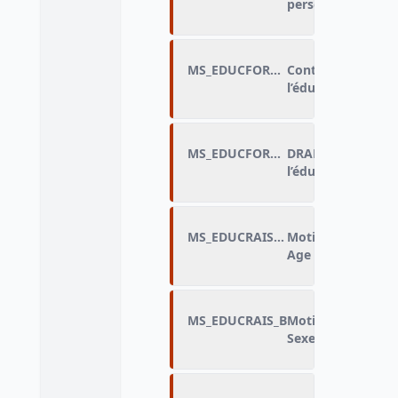
personnels
MS_EDUCFORME_F
Contexte des disc
l’éducation : autre
MS_EDUCFORME_FLAG
DRAP_Contexte de
l’éducation
MS_EDUCRAIS_A
Motif de discrimin
Age (=PC350)
MS_EDUCRAIS_B
Motif de discrimin
Sexe (=PC350)