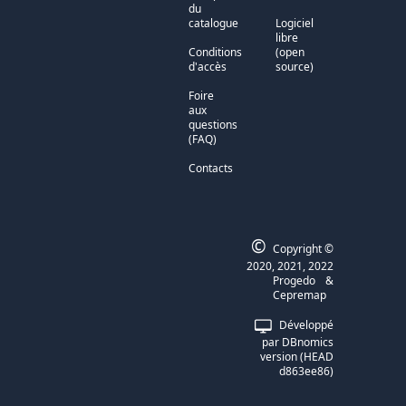
du
catalogue
Logiciel
libre
Conditions
(open
d'accès
source)
Foire
aux
questions
(FAQ)
Contacts
©
Copyright ©
2020, 2021, 2022
Progedo
&
Cepremap
Développé
par DBnomics
version (HEAD
d863ee86)