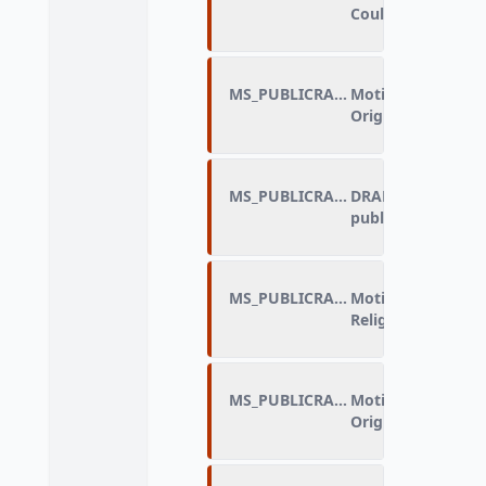
Couleur de peau
MS_PUBLICRAIS_F
Motif de discrimin
Origine étrangère
MS_PUBLICRAIS_FLAG
DRAP_Motif de dis
public
MS_PUBLICRAIS_G
Motif de discrimin
Religion
MS_PUBLICRAIS_H
Motif de discrimin
Origine ou milieu 