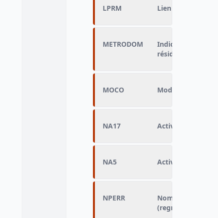
LPRM
Lien à la personn
METRODOM
Indicateur Métrop
résidence
MOCO
Mode de cohabita
NA17
Activité économiq
NA5
Activité économi
NPERR
Nombre de perso
(regroupé)