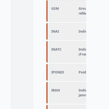
GSM
Groupe socioprofe
référence du mén
INAI
Indicateur du lieu
INATC
Indicateur de nat
(Français/Étrange
IPONDI
Poids de l'individ
IRAN
Indicateur de rés
janvier de l'anné