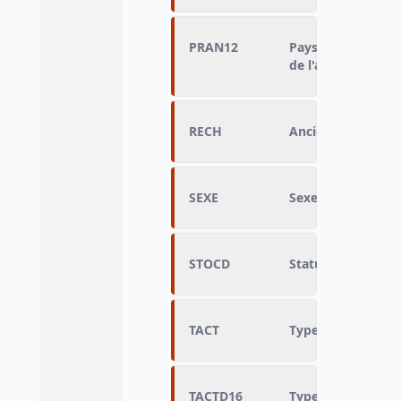
PRAN12
Pays de résidence 
de l'année précéd
RECH
Ancienneté de rec
SEXE
Sexe
STOCD
Statut d'occupati
TACT
Type d'activité
TACTD16
Type d'activité dé