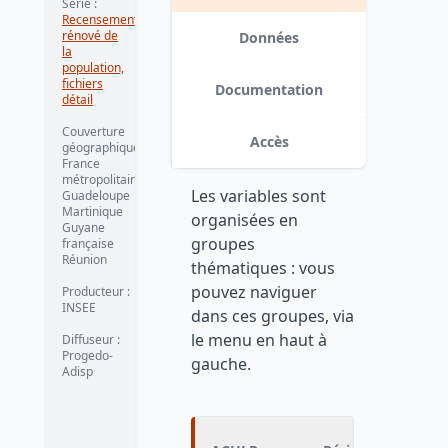
Série
:
actuelle et
Recensement
rénové de
Données
pays de
la
population,
résidence
fichiers
Documentation
détail
antérieure -
Couverture
Accès
2022
géographique
:
France
métropolitaine
Version 1.
date :
2025-10-17
Les variables sont
Guadeloupe
Martinique
organisées en
Guyane
groupes
française
Réunion
thématiques : vous
pouvez naviguer
Producteur
:
INSEE
dans ces groupes, via
le menu en haut à
Diffuseur
:
Progedo-
gauche.
Adisp