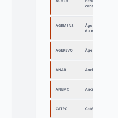
ACHLR
Période regroupé
construction de l
AGEMEN8
Âge regroupé de l
du ménage en 8 cl
AGEREVQ
Âge quinquennal 
ANAR
Ancienneté d'arri
ANEMC
Ancienneté d'em
CATPC
Catégorie de pop