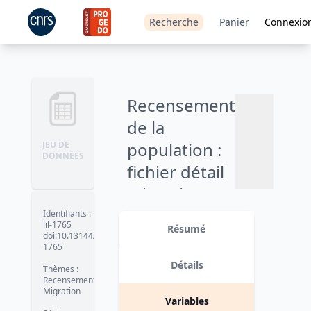
Recherche
Panier
Connexio
Recensement
de la
population :
JEU DE
DONNÉES
fichier détail
migrations
résidentielles
Identifiants
:
lil-1765
Résumé
des individus
doi:10.13144/lil-
Ajouter
1765
entre
au
Détails
Thèmes
:
panier
département
Recensement
Migration
de résidence
Variables