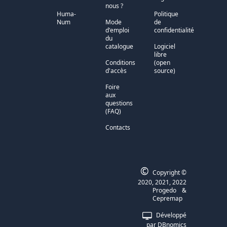
nous ?
Huma-
Politique
Num
Mode
de
d'emploi
confidentialité
du
catalogue
Logiciel
libre
Conditions
(open
d'accès
source)
Foire
aux
questions
(FAQ)
Contacts
©
Copyright ©
2020, 2021, 2022
Progedo
&
Cepremap
Développé
par
DBnomics