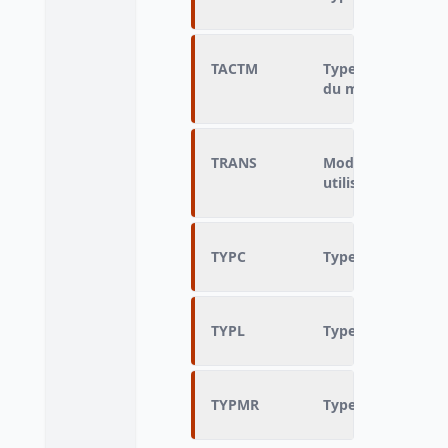
TACTM
Type d'activité de
du ménage
TRANS
Mode de transport
utilisé pour aller t
TYPC
Type de construct
TYPL
Type de logement
TYPMR
Type de ménage r