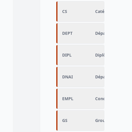
CS
Catégorie sociopr
DEPT
Département du li
DIPL
Diplôme le plus é
DNAI
Département de na
EMPL
Condition d'emplo
GS
Groupe socioprofe