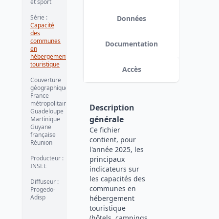
et sport
Série
:
Données
Capacité
des
communes
Documentation
en
hébergement
touristique
Accès
Couverture
géographique
:
France
métropolitaine
Description
Guadeloupe
générale
Martinique
Guyane
Ce fichier
française
contient, pour
Réunion
l'année 2025, les
Producteur
:
principaux
INSEE
indicateurs sur
les capacités des
Diffuseur
:
communes en
Progedo-
Adisp
hébergement
touristique
(hôtels, campings