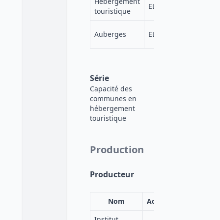
Hébergement
https://elss
ELSST
touristique
cdab-4494-
https://elss
Auberges
ELSST
42bd-4f13-
Série
Capacité des
communes en
hébergement
touristique
Production
Producteur
Nom
Acronyme
Institut