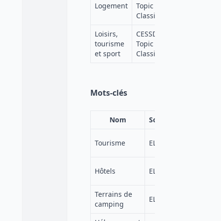
https://v
Logement
Topic
lang=fr
Classification
Loisirs,
CESSDA
https://v
tourisme
Topic
lang=fr
et sport
Classification
Mots-clés
Nom
Source
https://elss
Tourisme
ELSST
0019-4df4-a
https://elss
Hôtels
ELSST
be42-4858-
Terrains de
https://elss
ELSST
camping
603a-4725-