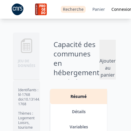
Recherche
Panier
Connexio
Capacité des
communes
Ajouter
en
JEU DE
DONNÉES
au
hébergement
panier
touristique -
2025
Identifiants
:
lil-1768
Résumé
doi:10.13144/lil-
Version 1.
date :
2025-07-10
1768
Détails
Thèmes
:
Logement
Loisirs,
Variables
tourisme