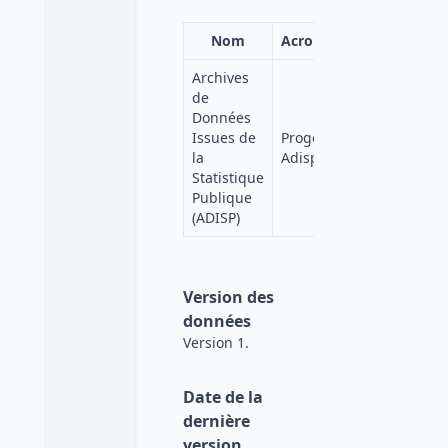
Nom
Acronyme
Affiliation
Archives
de
Données
Issues de
Progedo-
Quetelet-
la
Adisp
Progedo
Statistique
Publique
(ADISP)
Version des
données
Version 1.
Date de la
dernière
version