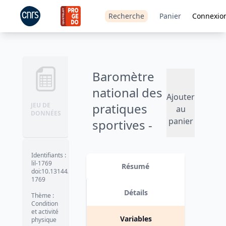
Recherche
Panier
Connexio
Baromètre
national des
Ajouter
pratiques
JEU DE
au
DONNÉES
panier
sportives -
2025
Identifiants
:
Version 1
date :
2025-01-13
lil-1769
Résumé
doi:10.13144/lil-
1769
Détails
Thème
:
Condition
et activité
Variables
physique