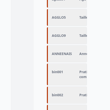
AGGLO5
Taille d'unité urb
AGGLO9
Taille d'unité urb
ANNEENAIS
Année de naissan
bin001
Pratique du sport
combinés
bin002
Pratique du sport 