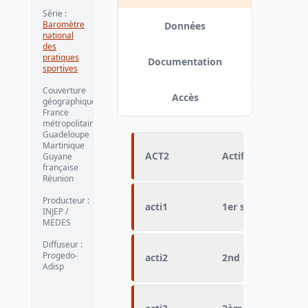
Série
:
Baromètre
Données
national
des
pratiques
Documentation
sportives
Couverture
Accès
géographique
:
France
métropolitaine
Guadeloupe
Martinique
ACT2
Actif recodé
Guyane
française
Réunion
Producteur
:
acti1
1er sport pratiqu
INJEP /
MEDES
Diffuseur
:
Progedo-
acti2
2nd sport pratiqu
Adisp