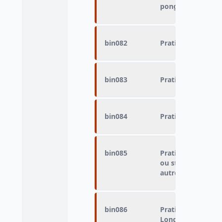
pong)
bin082
Pratique du sport
bin083
Pratique du sport
bin084
Pratique du sport
bin085
Pratique du sport 
ou stade (fond, d
autres.)
bin086
Pratique du sport 
Longueur, Perche.