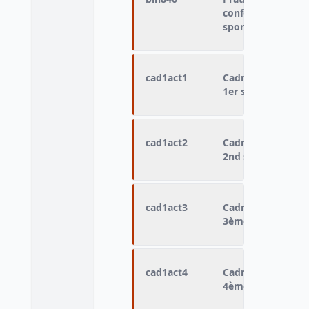
confondre avec le
sport nautique)
cad1act1
Cadre de la pratiq
1er sport
cad1act2
Cadre de la pratiq
2nd sport
cad1act3
Cadre de la pratiq
3ème sport
cad1act4
Cadre de la pratiq
4ème sport