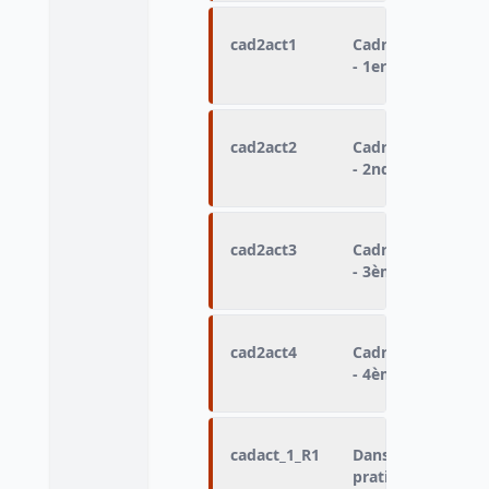
cad2act1
Cadre de la prati
- 1er sport
cad2act2
Cadre de la prati
- 2nd sport
cad2act3
Cadre de la prati
- 3ème sport
cad2act4
Cadre de la prati
- 4ème sport
cadact_1_R1
Dans quel cadre a
pratiqué : Activité