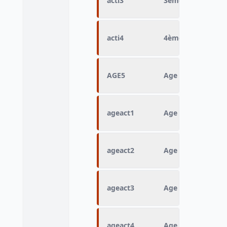
acti3
3ème sport prati
acti4
4ème sport prati
AGE5
Age en 5 position
ageact1
Age début de la pr
ageact2
Age début de la p
ageact3
Age début de la p
ageact4
Age début de la p