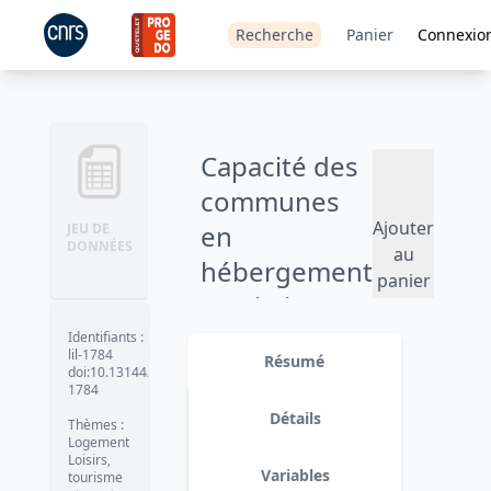
Recherche
Panier
Connexio
Capacité des
communes
Ajouter
en
JEU DE
DONNÉES
au
hébergement
panier
touristique -
2026
Identifiants
:
lil-1784
Résumé
doi:10.13144/lil-
Version 1.
date :
2026-02-05
1784
Détails
Thèmes
:
Logement
Loisirs,
Variables
tourisme