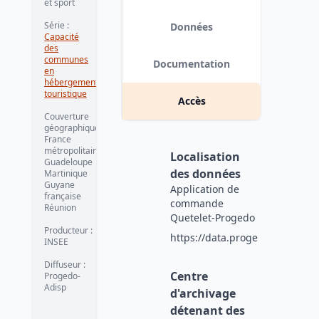
et sport
Série
:
Données
Capacité
des
communes
Documentation
en
hébergement
touristique
Accès
Couverture
géographique
:
France
métropolitaine
Localisation
Guadeloupe
des données
Martinique
Guyane
Application de
française
commande
Réunion
Quetelet-Progedo
Producteur
:
https://data.progedo.fr
INSEE
Diffuseur
:
Centre
Progedo-
Adisp
d'archivage
détenant des