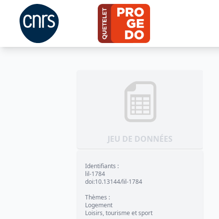
JEU DE DONNÉES
Identifiants
:
lil-1784
doi:10.13144/lil-1784
Thèmes
:
Logement
Loisirs, tourisme et sport