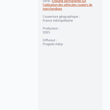
Série
:
Enquête permanente sur
l'utilisation des véhicules routiers de
marchandises
Couverture géographique
:
France métropolitaine
Producteur
:
SDES
Diffuseur
:
Progedo-Adisp