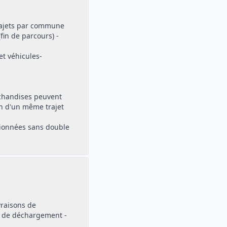
trajets par commune
fin de parcours) -
t véhicules-
archandises peuvent
in d'un même trajet
itionnées sans double
vraisons de
de déchargement -