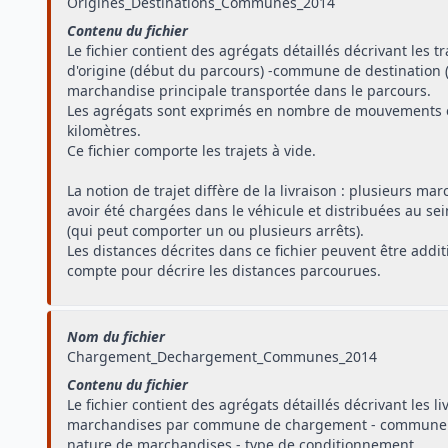
Origines_Destinations_Communes_2014
Contenu du fichier
Le fichier contient des agrégats détaillés décrivant les 
d'origine (début du parcours) -commune de destination (
marchandise principale transportée dans le parcours.
Les agrégats sont exprimés en nombre de mouvements e
kilomètres.
Ce fichier comporte les trajets à vide.
La notion de trajet diffère de la livraison : plusieurs m
avoir été chargées dans le véhicule et distribuées au se
(qui peut comporter un ou plusieurs arrêts).
Les distances décrites dans ce fichier peuvent être add
compte pour décrire les distances parcourues.
Nom du fichier
Chargement_Dechargement_Communes_2014
Contenu du fichier
Le fichier contient des agrégats détaillés décrivant les li
marchandises par commune de chargement - commune 
nature de marchandises - type de conditionnement.