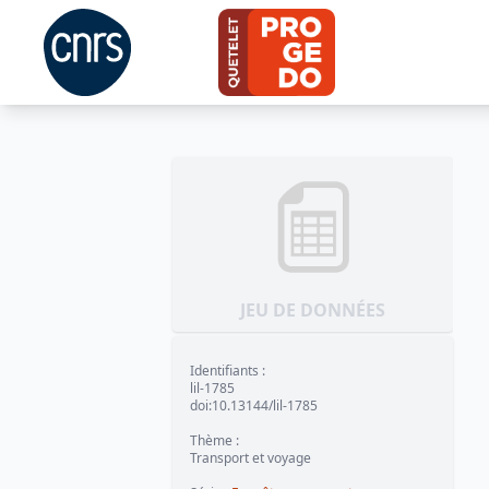
JEU DE DONNÉES
Identifiants
:
lil-1785
doi:10.13144/lil-1785
Thème
:
Transport et voyage