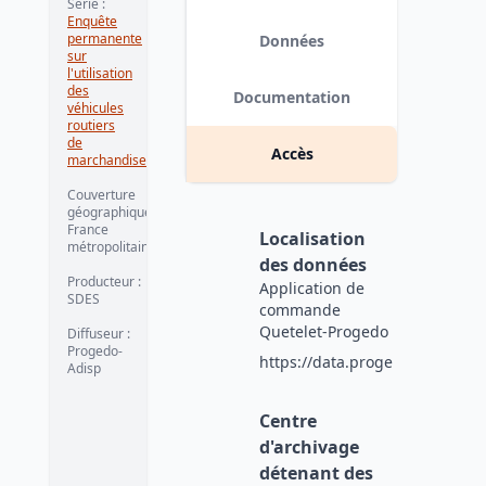
Série
:
Enquête
permanente
Données
sur
l'utilisation
des
Documentation
véhicules
routiers
de
Accès
marchandises
Couverture
géographique
:
France
Localisation
métropolitaine
des données
Producteur
:
Application de
SDES
commande
Quetelet-Progedo
Diffuseur
:
Progedo-
https://data.progedo.fr
Adisp
Centre
d'archivage
détenant des