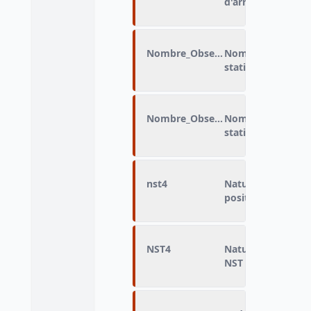
d'arrivée
Nombre_Observations
Nombre d'observat
statistique
Nombre_Observations
Nombre d'observat
statistique
nst4
Nature de la marc
positions
NST4
Nature de la marc
NST sur 4 positio