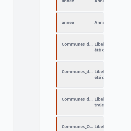
annee
Année du trajet
annee
Année du chargem
Communes_de_chargement
Libellé de la com
été chargée
Communes_de_dechargement
Libellé de la com
été déchargée
Communes_destination
Libellé de la com
trajet
Communes_Origine
Libellé de la com