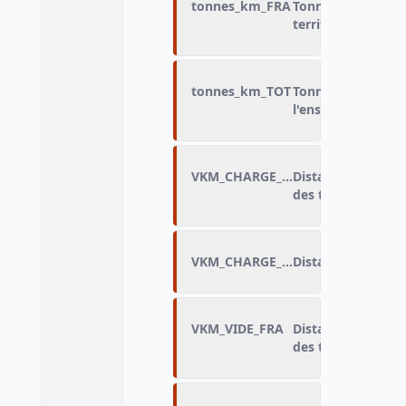
tonnes_km_FRA
Tonnes-kilomètres
territoire français
tonnes_km_TOT
Tonnes-kilomètres
l'ensemble du traj
VKM_CHARGE_FRA
Distance parcourue
des trajets en cha
VKM_CHARGE_TOT
Distance des traje
VKM_VIDE_FRA
Distance parcourue
des trajets à vide