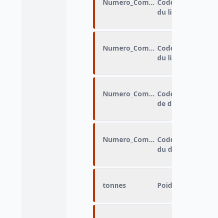
Numero_Com_de_chargement
Code indiquant l
du lieu de charg
Numero_Com_de_dechargement
Code indiquant l
du lieu de décha
Numero_Com_destination
Code indiquant l
de desti
Numero_Com_Origine
Code indiquant l
du départ du traj
tonnes
Poids de la march