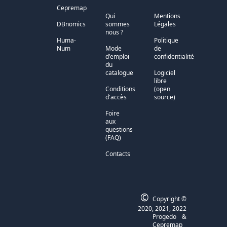
Cepremap
Qui
Mentions
DBnomics
sommes
Légales
nous ?
Huma-
Politique
Num
Mode
de
d'emploi
confidentialité
du
catalogue
Logiciel
libre
Conditions
(open
d'accès
source)
Foire
aux
questions
(FAQ)
Contacts
©
Copyright ©
2020, 2021, 2022
Progedo
&
Cepremap