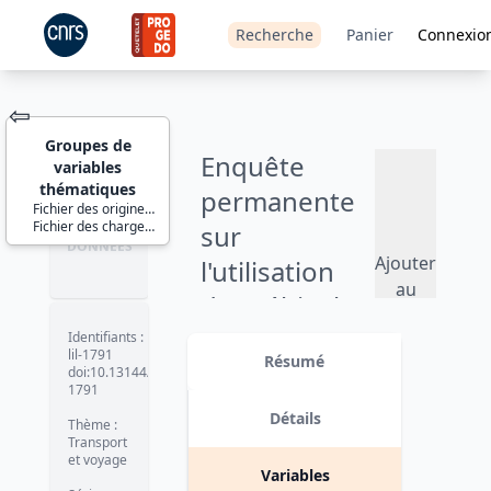
Recherche
Panier
Connexio
⇦
Groupes de
Enquête
variables
thématiques
permanente
Fichier des origines - destinations
Fichier des chargements - déchargements
sur
JEU DE
DONNÉES
Ajouter
l'utilisation
au
des véhicules
panier
routiers de
Identifiants :
lil-1791
Résumé
marchandises
doi:10.13144/lil-
1791
(TRM) - 2020
Détails
Thème :
Transport
Version 1. date : 2026-02-27
et voyage
Variables