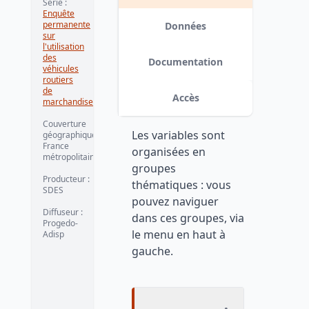
Série :
Enquête
permanente
Données
sur
l'utilisation
des
Documentation
véhicules
routiers
de
Accès
marchandises
Couverture
Les variables sont
géographique :
France
organisées en
métropolitaine
groupes
Producteur :
thématiques : vous
SDES
pouvez naviguer
Diffuseur :
dans ces groupes, via
Progedo-
le menu en haut à
Adisp
gauche.