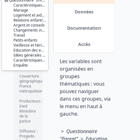
Questionnaire "Enfant Marié"
famille,
Caractéristiques des parents et beaux-parents
sexualité
Mariage
7. Ages
Données
Logement et aide des parents
de la vie,
Relations enfant/parents
vieillissement
Argent et conseils
Changement
Documentation
Changements intergénérationnels
social
Travail
Comportement
Petits-enfants
social et
Accès
Vieillesse et héritage
attitudes
Education des enfants
Jeunes
Idées générales sur la famille et le mariage
Vie de
Caractéristiques de l'enquêté(e)
Les variables sont
famille et
Enquête
mariage
organisées en
groupes
Couverture
géographique :
thématiques : vous
France
pouvez naviguer
métropolitaine
dans ces groupes, via
Producteurs :
le menu en haut à
Ined
Ministère
gauche.
de la
Justice
> Questionnaire
Diffuseur :
Progedo-
"Parent" > Education