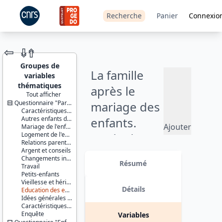
Recherche
Panier
Connexio
⇦
⇮
⇮
Groupes de
La famille
variables
thématiques
après le
Tout afficher
Questionnaire "Parent"
mariage des
JEU DE
Caractéristiques de l'enfant concerné par l'enquête
DONNÉES
Autres enfants du ménage
enfants.
Ajouter
Mariage de l'enfant
Logement de l'enfant et aide des parents
Etude des
au
Relations parents/enfant
panier
Argent et conseils
relations
Identifiants :
Changements intergénérationnels
IE0131
Résumé
Travail
entre
10.48756/ined-
Petits-enfants
IE0131-
Vieillesse et héritage
générations.
3277
Détails
Education des enfants
Idées générales sur la famille et le mariage
(1974)
Thèmes :
Caractéristiques de l'enquêté(e)
1.
Enquête
Variables
Couples,