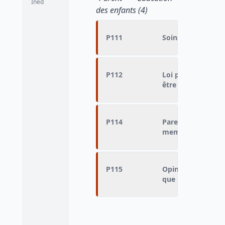
Ined
des enfants (4)
P111
Soins aux bébés
P112
Loi prévoyant que
être pris par la m
P114
Parents élevant l
memes"
P115
Opinion sur les pa
que pour leurs en