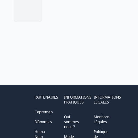
PARTENAIRES
INFORMATIONS
INFORMATIONS
PRATIQUES
LÉGALES
Cepremap
Qui
Mentions
DBnomics
sommes
Légales
nous ?
Huma-
Politique
Num
Mode
de