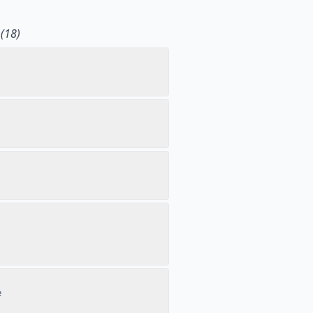
(18)
e