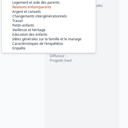
Changement social
Logement et aide des parents
Comportement social et attitudes
Relations enfant/parents
Jeunes
Argent et conseils
Vie de famille et mariage
Changements intergénérationnels
Travail
Couverture géographique :
Petits-enfants
France métropolitaine
Vieillesse et héritage
Education des enfants
Producteurs :
Idées générales sur la famille et le mariage
Ined
Caractéristiques de l'enquêté(e)
Ministère de la Justice
Enquête
Diffuseur :
Progedo-Ined