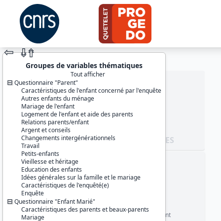
⇦
⇮
⇮
Groupes de variables thématiques
Tout afficher
Questionnaire "Parent"
Caractéristiques de l'enfant concerné par l'enquête
Autres enfants du ménage
Mariage de l'enfant
Logement de l'enfant et aide des parents
Relations parents/enfant
Argent et conseils
Changements intergénérationnels
JEU DE DONNÉES
Travail
Petits-enfants
Vieillesse et héritage
Identifiants :
Education des enfants
IE0131
Idées générales sur la famille et le mariage
10.48756/ined-IE0131-3277
Caractéristiques de l'enquêté(e)
Enquête
Thèmes :
Questionnaire "Enfant Marié"
1. Couples, famille, sexualité
Caractéristiques des parents et beaux-parents
7. Ages de la vie, vieillissement
Mariage