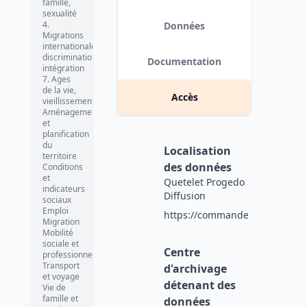
famille,
sexualité
4.
Données
Migrations
internationales,
discrimination,
Documentation
intégration
7. Ages
de la vie,
Accès
vieillissement
Aménagement
et
planification
du
Localisation
territoire
des données
Conditions
et
Quetelet Progedo
indicateurs
Diffusion
sociaux
Emploi
https://commande.progedo.fr/f
Migration
Mobilité
sociale et
Centre
professionnelle
Transport
d'archivage
et voyage
détenant des
Vie de
famille et
données