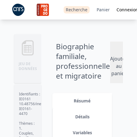
Recherche
Panier
Connexio
Biographie
familiale,
Ajouter
professionnelle
JEU DE
au
DONNÉES
panier
et migratoire
(1981)
Identifiants
:
IE0161
Résumé
10.48756/ined-
IE0161-
4470
Détails
Thèmes
:
1.
Variables
Couples,