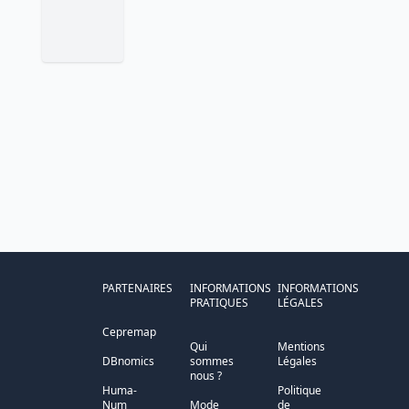
PARTENAIRES
INFORMATIONS
INFORMATIONS
PRATIQUES
LÉGALES
Cepremap
Qui
Mentions
DBnomics
sommes
Légales
nous ?
Huma-
Politique
Num
Mode
de