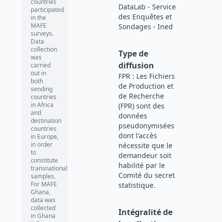
countries
DataLab - Service
participated
des Enquêtes et
in the
MAFE
Sondages - Ined
surveys.
Data
collection
Type de
was
diffusion
carried
out in
FPR : Les Fichiers
both
de Production et
sending
de Recherche
countries
in Africa
(FPR) sont des
and
données
destination
pseudonymisées
countries
dont l'accès
in Europe,
in order
nécessite que le
to
demandeur soit
constitute
habilité par le
transnational
Comité du secret
samples.
For MAFE
statistique.
Ghana,
data was
collected
Intégralité de
in Ghana