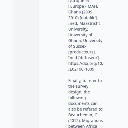
l'Afrique et
l'Europe - MAFE
Ghana (2009-
2010) [datafile].
Ined, Maastricht
University,
University of
Ghana, University
of Sussex
[producteurs].
Ined [diffuseur].
https://doi.org/10.48756/ined-
IE0216C-1009
Finally, to refer to
the survey
design, the
following
documents can
also be refered to:
Beauchemin, C.
(2012). Migrations
between Africa