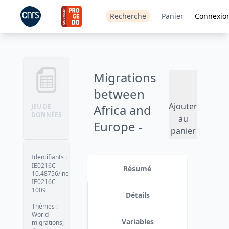
Recherche
Panier
Connexio
Migrations
between
Ajouter
Africa and
JEU DE
DONNÉES
au
Europe -
panier
MAFE Ghana
(2009-2010)
Identifiants
:
IE0216C
Résumé
10.48756/ined-
IE0216C-
1009
Détails
Thèmes
:
World
Variables
migrations,