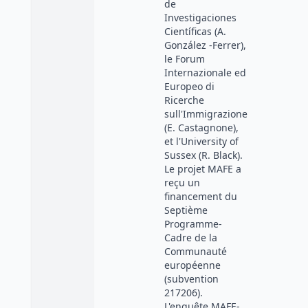
de
Investigaciones
Científicas (A.
González -Ferrer),
le Forum
Internazionale ed
Europeo di
Ricerche
sull'Immigrazione
(E. Castagnone),
et l'University of
Sussex (R. Black).
Le projet MAFE a
reçu un
financement du
Septième
Programme-
Cadre de la
Communauté
européenne
(subvention
217206).
L'enquête MAFE-