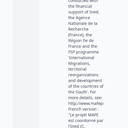
conducted with
the financial
support of Ined,
the Agence
Nationale de la
Recherche
(France), the
Région Ile de
France and the
FSP programme
'International
Migrations,
territorial
reorganizations
and development
of the countries of
the South'. For
more details, see:
http://www.mafeproject.com/"
French version :
"Le projet MAFE
est coordonné par
l'Ined (C.