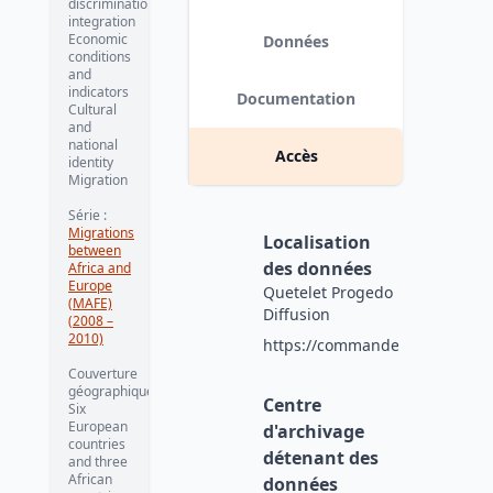
discrimination,
integration
Economic
Données
conditions
and
indicators
Documentation
Cultural
and
national
Accès
identity
Migration
Série
:
Migrations
Localisation
between
des données
Africa and
Europe
Quetelet Progedo
(MAFE)
Diffusion
(2008 –
2010)
https://commande.progedo.fr/f
Couverture
géographique
:
Centre
Six
European
d'archivage
countries
détenant des
and three
African
données