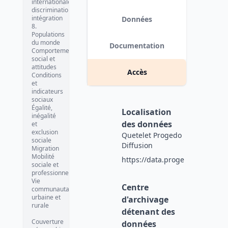
internationales,
discrimination,
intégration
Données
8.
Populations
du monde
Documentation
Comportement
social et
attitudes
Accès
Conditions
et
indicateurs
sociaux
Égalité,
Localisation
inégalité
des données
et
exclusion
Quetelet Progedo
sociale
Diffusion
Migration
Mobilité
https://data.progedo.fr
sociale et
professionnelle
Vie
Centre
communautaire,
urbaine et
d'archivage
rurale
détenant des
Couverture
données