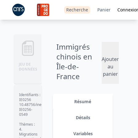
Recherche
Panier
Connexio
Immigrés
chinois en
Ajouter
Île-de-
JEU DE
au
DONNÉES
panier
France
(2020-2021)
Identifiants
:
IE0256
Résumé
10.48756/ined-
IE0256-
0549
Détails
Thèmes
:
4.
Variables
Migrations