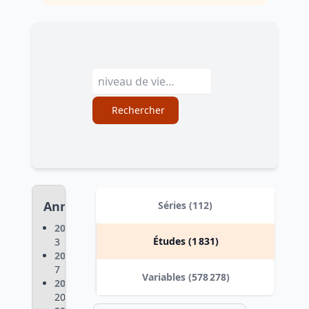
Rechercher
Années
Séries (112)
2026
:
Études (1 831)
3
2025
:
7
Variables (578 278)
2024
:
20