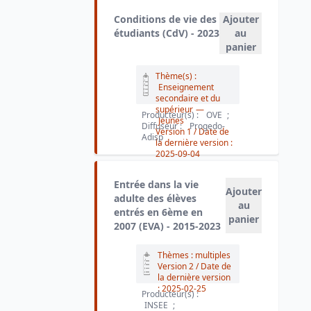
Conditions de vie des
Ajouter
étudiants (CdV) - 2023
au
panier
Thème(s) :
Enseignement
secondaire et du
supérieur
—
Producteur(s) :
OVE
;
Jeunes
Diffuseur :
Progedo-
Version 1
/ Date de
Adisp
la dernière version :
2025-09-04
Entrée dans la vie
Ajouter
adulte des élèves
au
entrés en 6ème en
panier
2007 (EVA) - 2015-2023
Thèmes : multiples
Version 2
/ Date de
la dernière version
:
2025-02-25
Producteur(s) :
INSEE
;