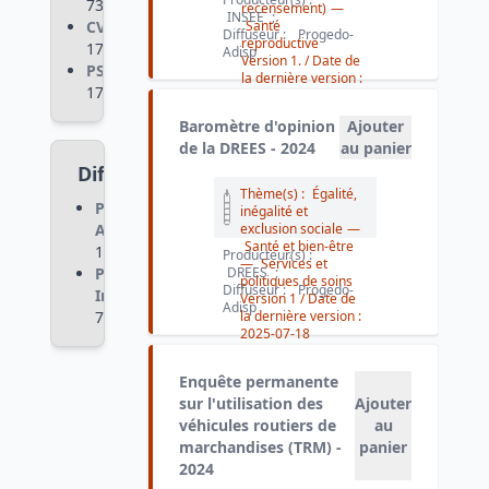
73
recensement)
—
INSEE
;
CVS
:
Santé
Diffuseur :
Progedo-
reproductive
17
Adisp
Version 1.
/ Date de
PSM
:
la dernière version :
17
2025-07-29
Baromètre d'opinion
Ajouter
de la DREES - 2024
au panier
Diffuseurs
Thème(s) :
Égalité,
Progedo-
inégalité et
Adisp
:
exclusion sociale
—
Santé et bien-être
1 757
Producteur(s) :
—
Services et
Progedo-
DREES
;
politiques de soins
Diffuseur :
Progedo-
Ined
:
Version 1
/ Date de
Adisp
74
la dernière version :
2025-07-18
Enquête permanente
sur l'utilisation des
Ajouter
véhicules routiers de
au
marchandises (TRM) -
panier
2024