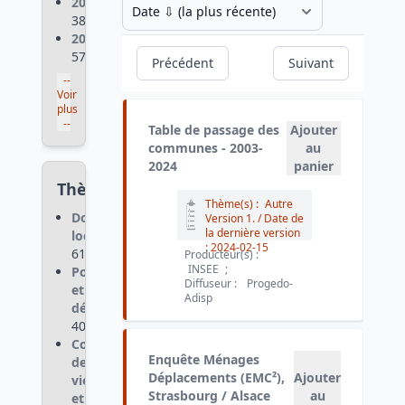
2023
:
38
2022
:
57
Précédent
Suivant
--
Voir
plus
--
Table de passage des
Ajouter
communes - 2003-
au
2024
panier
Thèmes
Thème(s) :
Autre
Données
Version 1.
/ Date de
la dernière version
localisées
:
:
2024-02-15
615
Producteur(s) :
INSEE
;
Population
Diffuseur :
Progedo-
et
Adisp
démographie
:
407
Conditions
Enquête Ménages
de
Déplacements (EMC²),
Ajouter
vie
Strasbourg / Alsace
au
et