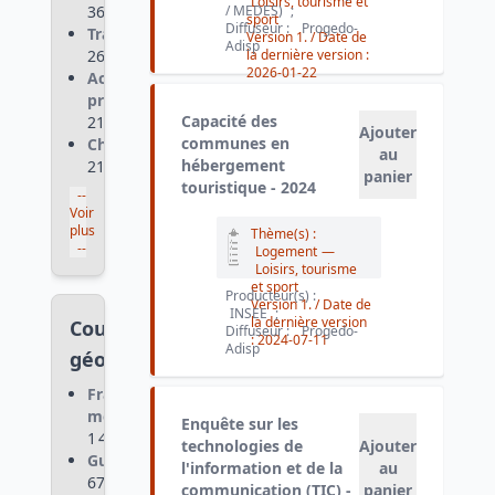
Loisirs, tourisme et
365
/ MEDES)
;
sport
Diffuseur :
Progedo-
Transport
:
Version 1.
/ Date de
Adisp
262
la dernière version :
2026-01-22
Activité
professionnelle
:
Capacité des
215
Ajouter
communes en
Chômage
:
au
hébergement
215
panier
touristique - 2024
--
Voir
plus
Thème(s) :
--
Logement
—
Loisirs, tourisme
et sport
Producteur(s) :
Version 1.
/ Date de
INSEE
;
la dernière version
Couvertures
Diffuseur :
Progedo-
:
2024-07-11
Adisp
géographiques
France
métropolitaine
:
Enquête sur les
1 434
technologies de
Ajouter
Guadeloupe
:
l'information et de la
au
670
communication (TIC) -
panier