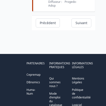
Diffuseur :
Progedo-
Adisp
Précédent
Suivant
PARTENAIRES
INFORMATIONS
INFORMATIONS
PRATIQUES
LÉGALES
Cepremap
Qui
Mentions
DBnomics
sommes
Légales
nous ?
Huma-
Politique
Num
Mode
de
d'emploi
confidentialité
du
catalogue
Logiciel