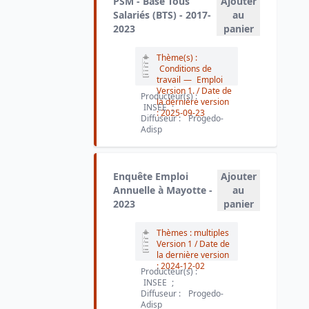
PSM - Base Tous
Ajouter
Salariés (BTS) - 2017-
au
2023
panier
Thème(s) :
Conditions de
travail
—
Emploi
Version 1.
/ Date de
Producteur(s) :
la dernière version
INSEE
;
:
2025-09-23
Diffuseur :
Progedo-
Adisp
Enquête Emploi
Ajouter
Annuelle à Mayotte -
au
2023
panier
Thèmes : multiples
Version 1
/ Date de
la dernière version
:
2024-12-02
Producteur(s) :
INSEE
;
Diffuseur :
Progedo-
Adisp