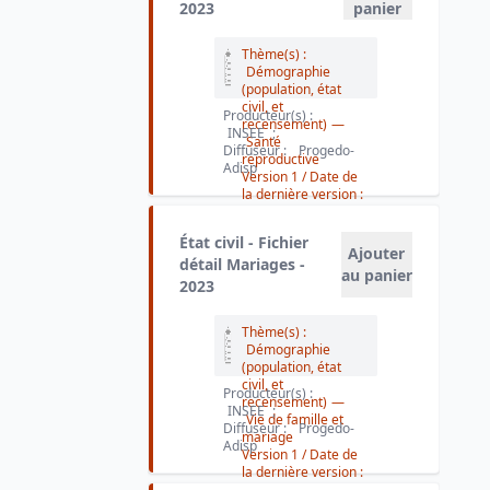
2023
panier
Thème(s) :
Démographie
(population, état
civil, et
Producteur(s) :
recensement)
—
INSEE
;
Santé
Diffuseur :
Progedo-
reproductive
Adisp
Version 1
/ Date de
la dernière version :
2024-11-14
État civil - Fichier
Ajouter
détail Mariages -
au panier
2023
Thème(s) :
Démographie
(population, état
civil, et
Producteur(s) :
recensement)
—
INSEE
;
Vie de famille et
Diffuseur :
Progedo-
mariage
Adisp
Version 1
/ Date de
la dernière version :
2025-07-07