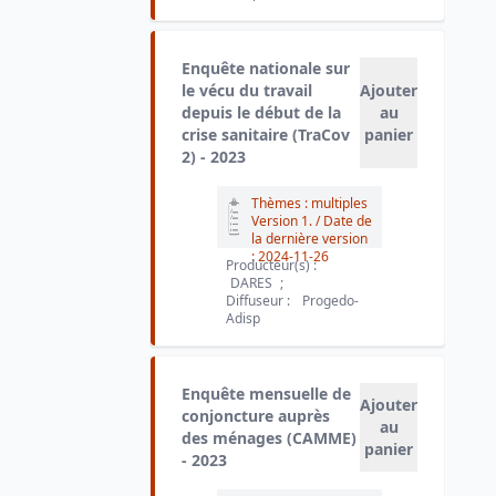
Enquête nationale sur
le vécu du travail
Ajouter
depuis le début de la
au
crise sanitaire (TraCov
panier
2) - 2023
Thèmes : multiples
Version 1.
/ Date de
la dernière version
:
2024-11-26
Producteur(s) :
DARES
;
Diffuseur :
Progedo-
Adisp
Enquête mensuelle de
Ajouter
conjoncture auprès
au
des ménages (CAMME)
panier
- 2023