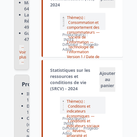
Martinique
:
2024
642
La
Thème(s) :
Réunion
:
Consommation et
496
comportement des
consommateurs
—
Guyane
:
Producteur(s) :
Société de
476
INSEE
;
l'information
—
Diffuseur :
Progedo-
Technologie de
--
Adisp
l'information
Voir
Version 1
/ Date de
plus
la dernière version :
--
2025-11-18
Statistiques sur les
Ajouter
ressources et
au
conditions de vie
Producteurs
panier
(SRCV) - 2024
INSEE
:
1 228
Thème(s) :
DREES
:
Conditions et
indicateurs
122
économiques
—
CEREMA
Producteur(s) :
Conditions et
INSEE
;
(ex-
indicateurs sociaux
Diffuseur :
Progedo-
CERTU)
:
—
Revenu,
Adisp
propriété et
90