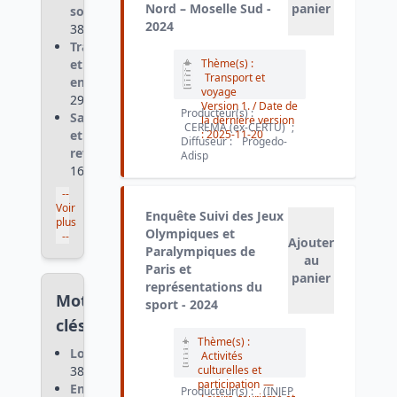
Nord – Moselle Sud -
panier
société
:
2024
380
Travail
et
Thème(s) :
Transport et
emploi
:
voyage
293
Version 1.
/ Date de
Producteur(s) :
Salaire
la dernière version
CEREMA (ex-CERTU)
;
et
:
2025-11-20
Diffuseur :
Progedo-
revenus
:
Adisp
162
--
Voir
Enquête Suivi des Jeux
plus
Olympiques et
--
Ajouter
Paralympiques de
au
Paris et
panier
représentations du
Mots-
sport - 2024
clés
Thème(s) :
Logement
:
Activités
381
culturelles et
participation
—
Emploi
:
Producteur(s) :
(INJEP