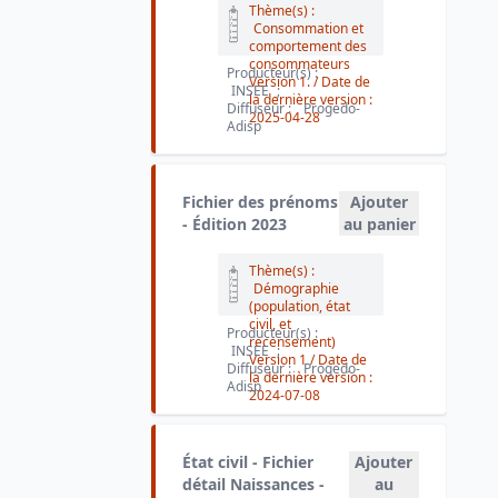
Thème(s) :
Consommation et
comportement des
consommateurs
Producteur(s) :
Version 1.
/ Date de
INSEE
;
la dernière version :
Diffuseur :
Progedo-
2025-04-28
Adisp
Fichier des prénoms
Ajouter
- Édition 2023
au panier
Thème(s) :
Démographie
(population, état
civil, et
Producteur(s) :
recensement)
INSEE
;
Version 1
/ Date de
Diffuseur :
Progedo-
la dernière version :
Adisp
2024-07-08
État civil - Fichier
Ajouter
détail Naissances -
au