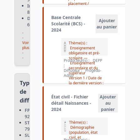
placement /
Ined
:
épargne
80
Version 1.
/ Date de
Base Centrale
DARES
:
la dernière version :
Ajouter
Scolarité (BCS) -
2025-10-16
65
au panier
2024
-
-
Voir
Thème(s) :
plus
Enseignement
-
obligatoire et pré-
-
scolaire
—
Producteur(s) :
DEPP
Enseignement
;
secondaire et du
Diffuseur :
Progedo-
supérieur
Adisp
Version 1
/ Date de
Types
la dernière version :
2025-07-08
de
État civil - Fichier
Ajouter
diffusions
détail Naissances -
au
2024
panier
FPR
:
926
STD
:
Thème(s) :
Démographie
798
(population, état
SUS
:
civil, et
Producteur(s) :