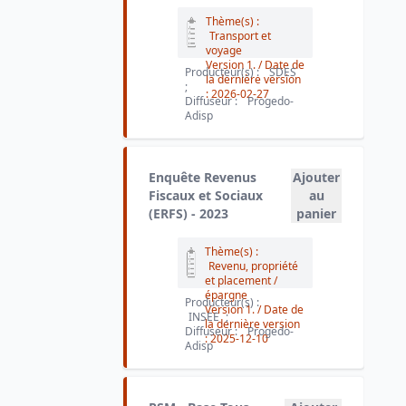
Thème(s) :
Transport et
voyage
Version 1.
/ Date de
Producteur(s) :
SDES
la dernière version
;
:
2026-02-27
Diffuseur :
Progedo-
Adisp
Enquête Revenus
Ajouter
Fiscaux et Sociaux
au
(ERFS) - 2023
panier
Thème(s) :
Revenu, propriété
et placement /
épargne
Producteur(s) :
Version 1.
/ Date de
INSEE
;
la dernière version
Diffuseur :
Progedo-
:
2025-12-10
Adisp